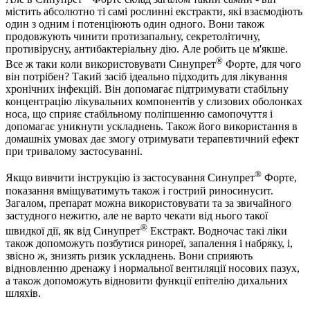
містить абсолютно ті самі рослинні екстракти, які взаємодіють
один з одним і потенціюють один одного. Вони також
продовжують чинити протизапальну, секретолітичну,
противірусну, антибактеріальну дію. Але робить це м'якше.
®
Все ж таки коли використовувати Синупрет
Форте, для чого
він потрібен? Такий засіб ідеально підходить для лікування
хронічних інфекцій. Він допомагає підтримувати стабільну
концентрацію лікувальних компонентів у слизових оболонках
носа, що сприяє стабільному поліпшенню самопочуття і
допомагає уникнути ускладнень. Також його використання в
домашніх умовах дає змогу отримувати терапевтичний ефект
при тривалому застосуванні.
®
Якщо вивчити інструкцію із застосування Синупрет
Форте,
показання вміщуватимуть також і гострий риносинусит.
Загалом, препарат можна використовувати та за звичайного
застудного нежитю, але не варто чекати від нього такої
®
швидкої дії, як від Синупрет
Екстракт. Водночас такі ліки
також допоможуть позбутися ринореї, запалення і набряку, і,
звісно ж, знизять ризик ускладнень. Вони сприяють
відновленню дренажу і нормальної вентиляції носових пазух,
а також допоможуть відновити функції епітелію дихальних
шляхів.