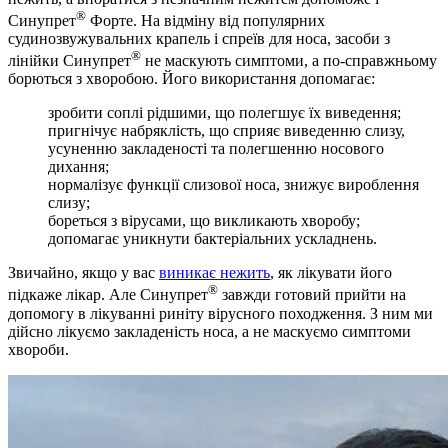
®
Синупрет
Форте. На відміну від популярних
судинозвужувальних крапель і спреїв для носа, засоби з
®
лінійки Синупрет
не маскують симптоми, а по-справжньому
борються з хворобою. Його використання допомагає:
зробити соплі рідшими, що полегшує їх виведення;
пригнічує набряклість, що сприяє виведенню слизу,
усуненню закладеності та полегшенню носового
дихання;
нормалізує функції слизової носа, знижує вироблення
слизу;
бореться з вірусами, що викликають хворобу;
допомагає уникнути бактеріальних ускладнень.
Звичайно, якщо у вас
виникає нежить
, як лікувати його
®
підкаже лікар. Але Синупрет
завжди готовий прийти на
допомогу в лікуванні риніту вірусного походження. З ним ми
дійсно лікуємо закладеність носа, а не маскуємо симптоми
хвороби.