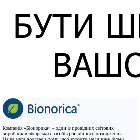
Компанія «Біонорика» – один із провідних світових
виробників лікарських засобів рослинного походження.
Наша мета полягає в тому, щоб зробити медицину більш