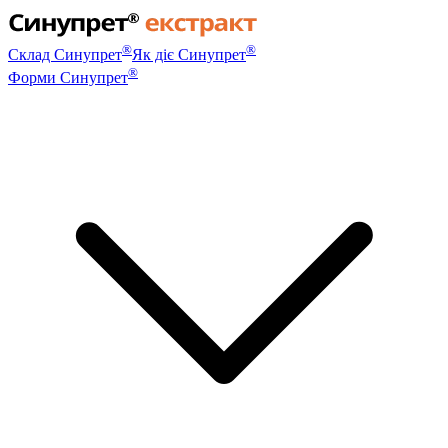
®
®
Склад Синупрет
Як діє Синупрет
®
Форми Синупрет