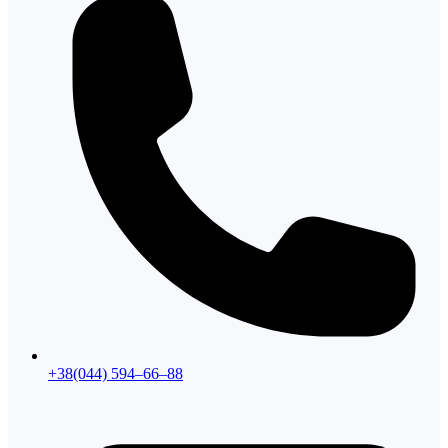
+38(044) 594–66–88