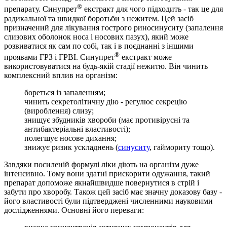
®
препарату. Синупрет
екстракт для чого підходить - так це для
радикальної та швидкої боротьби з нежитем. Цей засіб
призначений для лікування гострого риносинуситу (запалення
слизових оболонок носа і носових пазух), який може
розвиватися як сам по собі, так і в поєднанні з іншими
®
проявами ГРЗ і ГРВІ. Синупрет
екстракт може
використовуватися на будь-якій стадії нежитю. Він чинить
комплексний вплив на організм:
бореться із запаленням;
чинить секретолітичну дію - регулює секрецію
(вироблення) слизу;
знищує збудників хвороби (має противірусні та
антибактеріальні властивості);
полегшує носове дихання;
знижує ризик ускладнень (
синуситу
, гаймориту тощо).
Завдяки посиленій формулі ліки діють на організм дуже
інтенсивно. Тому вони здатні прискорити одужання, такий
препарат допоможе якнайшвидше повернутися в стрій і
забути про хворобу. Також цей засіб має значну доказову базу -
його властивості були підтверджені численними науковими
дослідженнями. Основні його переваги: