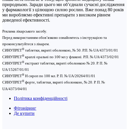
природньою. Заради цього ми об’єднали сучасні дослідження
у фармакології з цілющою силою рослин. Вже понад 80 років
ми виробляємо ефективні препарати з високим рівнем
доведеної ефективності.
Реклама лікарського засобу.
Перед використанням обов’язково ознайомтесь з інструкцією та
проконсультуйтеся з лікарем.
®
СИНУПРЕТ
таблетки, вкриті оболонкою, № 50. Р.П. № UA/4373/01/01
®
СИНУПРЕТ
краплі оральні по 100 мл у флаконі. Р.П. № UA/4373/02/01
®
СИНУПРЕТ
екстракт таблетки, вкриті оболонкою № 20. Р. П. №
UA/15267/01/01
®
СИНУПРЕТ
Н сироп по 100 мл. Р. П. № UA/20264/01/01
®
СИНУПРЕТ
форте, таблетки, вкриті оболонкою, № 20. Р. П. №
UA/4373/04/01
Політика конфіденційності
Фітоніринг
Де купити