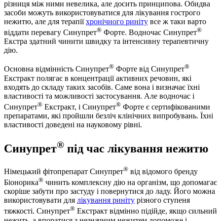
різниця між ними невелика, але досить принципова. Обидва
засоби можуть використовуватися для лікування гострого
нежитю, але для терапії
хронічного риніту
все ж таки варто
®
®
віддати перевагу Синупрет
Форте. Водночас Синупрет
Екстра здатний чинити швидку та інтенсивну терапевтичну
дію.
®
®
Основна відмінність Синупрет
Форте від Синупрет
Екстракт полягає в концентрації активних речовин, які
входять до складу таких засобів. Саме вона і визначає їхні
властивості та можливості застосування. Але водночас і
®
®
Синупрет
Екстракт, і Синупрет
Форте є сертифікованими
препаратами, які пройшли безліч клінічних випробувань. Їхні
властивості доведені на науковому рівні.
®
Синупрет
під час лікування нежитю
®
Німецький фітопрепарат Синупрет
від відомого бренду
®
Біонорика
чинить комплексну дію на організм, що допомагає
скоріше забути про застуду і повернутися до ладу. Його можна
використовувати для
лікування риніту
різного ступеня
®
тяжкості. Синупрет
Екстракт відмінно підійде, якщо сильний
нежить, а впоратися з незначним нежитем допоможе і