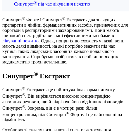
®
Синупрет
під час лікування нежитю
®
®
Синупрет
Форте і Синупрет
Екстракт - два значущих
препарати в лінійці фармацевтичних засобів, призначених для
боротьби з респіраторними захворюваннями. Вони мають
широкий спектр дії та визнані ефективними засобами в
лікуванні нежитю
. Однак, попри їхню схожість у назві, вони
мають деякі відмінності, на які потрібно зважати під час
купівлі таких лікарських засобів та їхнього подальшого
застосування. Спробуємо розібратися в особливостях цих
медикаментів трохи детальніше.
®
Синупрет
Екстракт
®
Синупрет
Екстракт - це найпотужніша форма випуску
®
Синупрет
. Він вирізняється високою концентрацією
активних речовин, що й відрізняє його від інших різновидів
®
Синупрет
. Зокрема, він є в чотири рази більш
®
концентрованим, ніж Синупрет
Форте. І це найголовніша
відмінність.
Особливості складу визначають і спектр застосування