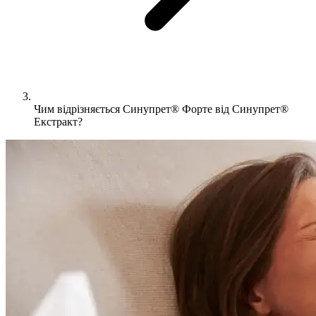
Чим відрізняється Синупрет® Форте від Синупрет®
Екстракт?