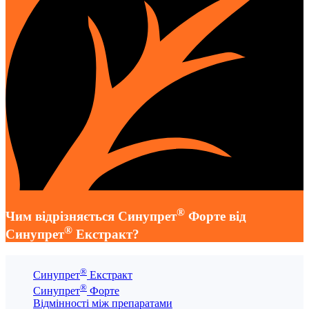
®
Чим відрізняється Синупрет
Форте від
®
Синупрет
Екстракт?
®
Синупрет
Екстракт
®
Синупрет
Форте
Відмінності між препаратами