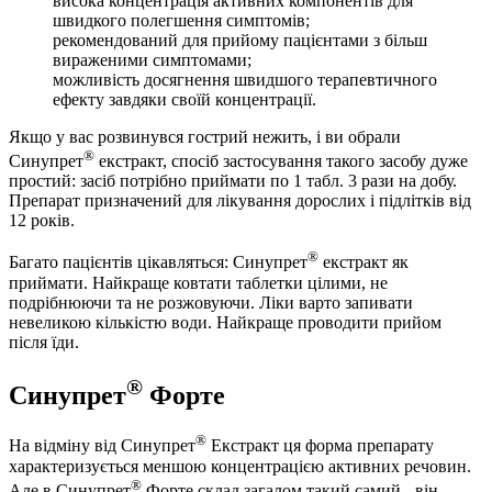
висока концентрація активних компонентів для
швидкого полегшення симптомів;
рекомендований для прийому пацієнтами з більш
вираженими симптомами;
можливість досягнення швидшого терапевтичного
ефекту завдяки своїй концентрації.
Якщо у вас розвинувся гострий нежить, і ви обрали
®
Синупрет
екстракт, спосіб застосування такого засобу дуже
простий: засіб потрібно приймати по 1 табл. 3 рази на добу.
Препарат призначений для лікування дорослих і підлітків від
12 років.
®
Багато пацієнтів цікавляться: Синупрет
екстракт як
приймати. Найкраще ковтати таблетки цілими, не
подрібнюючи та не розжовуючи. Ліки варто запивати
невеликою кількістю води. Найкраще проводити прийом
після їди.
®
Синупрет
Форте
®
На відміну від Синупрет
Екстракт ця форма препарату
характеризується меншою концентрацією активних речовин.
®
Але в Синупрет
Форте склад загалом такий самий - він