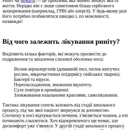
Риніт чи
нежить
— це проблема, яка значно знижує якість
життя. Нерідко він є лише симптомом більш серйозного
захворювання (наприклад, ГРВІ або алергії). У будь-якому разі
його потрібно позбавлятися швидко і, по можливості,
назавжди!
Від чого залежить лікування риніту?
Виділяють кілька факторів, які можуть призвести до
подразнення та запалення слизової оболонки носа:
Вплив аероалергенів (домашній пил, пилок квітучих
рослин, мікрочастинки епідермісу свійських тварин).
Бактерії та віруси.
Переохолодження, зниження імунітету.
Сухе повітря в приміщенні.
Зловживання назальними краплями, самолікування.
Тактика лікування сопель залежить від стадії запального
процесу, під час якої пацієнт звернувся за допомогою.
Спочатку в носі відчувається печіння, з’являється чхання, а очі
починають сльозитися. Хоч відокремленого ще немає, але
дискомфорт уже з’явився. У другій стадії запального процесу