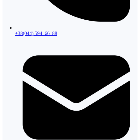
+38(044) 594–66–88