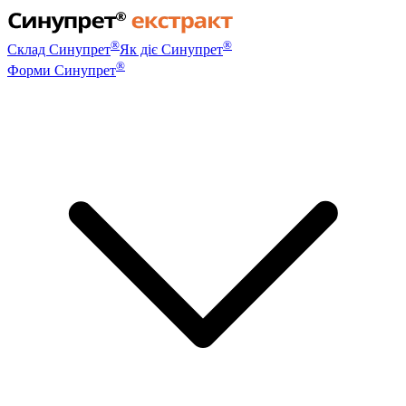
®
®
Склад Синупрет
Як діє Синупрет
®
Форми Синупрет