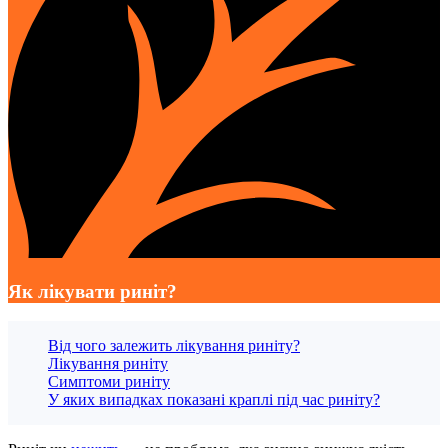
Як лікувати риніт?
Від чого залежить лікування риніту?
Лікування риніту
Симптоми риніту
У яких випадках показані краплі під час риніту?