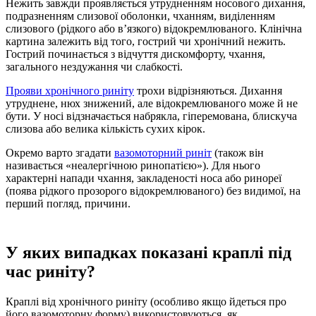
Нежить завжди проявляється утрудненням носового дихання,
подразненням слизової оболонки, чханням, виділенням
слизового (рідкого або в’язкого) відокремлюваного. Клінічна
картина залежить від того, гострий чи хронічний нежить.
Гострий починається з відчуття дискомфорту, чхання,
загального нездужання чи слабкості.
Прояви хронічного риніту
трохи відрізняються. Дихання
утруднене, нюх знижений, але відокремлюваного може й не
бути. У носі відзначається набрякла, гіперемована, блискуча
слизова або велика кількість сухих кірок.
Окремо варто згадати
вазомоторний риніт
(також він
називається «неалергічною ринопатією»). Для нього
характерні напади чхання, закладеності носа або ринореї
(поява рідкого прозорого відокремлюваного) без видимої, на
перший погляд, причини.
У яких випадках показані краплі під
час риніту?
Краплі від хронічного риніту (особливо якщо йдеться про
його вазомоторну форму) використовуються, як