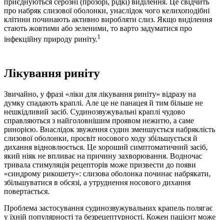
приєднуються серозні (прозорі, рідкі) виділення. Це свідчить
про набряк слизової оболонки, унаслідок чого келихоподібні
клітини починають активно виробляти слиз. Якщо виділення
стають жовтими або зеленими, то варто задуматися про
1
інфекційну природу риніту.
Лікування риніту
Звичайно, у фразі «ліки для лікування риніту» відразу на
думку спадають краплі. Але це не панацея й тим більше не
нешкідливий засіб. Судинозвужувальні краплі чудово
справляються з найголовнішим проявом нежитю, а саме
ринорією. Внаслідок звуження судин зменшується набряклість
слизової оболонки, просвіт носового ходу збільшується й
дихання відновлюється. Це хороший симптоматичний засіб,
який ніяк не впливає на причину захворювання. Водночас
тривала стимуляція рецепторів може призвести до появи
«синдрому рикошету»: слизова оболонка починає набрякати,
збільшуватися в обсязі, а утруднення носового дихання
повертається.
Проблема застосування судинозвужувальних крапель полягає
у їхній популярності та безрецептурності. Кожен пацієнт може