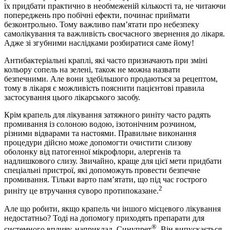
їх придбати практично в необмеженій кількості та, не читаючи
попереджень про побічні ефекти, починає приймати
безконтрольно. Тому важливо пам’ятати про небезпеку
самолікування та важливість своєчасного звернення до лікаря.
Адже зі згубними наслідками розбиратися саме йому!
Антибактеріальні краплі, які часто призначають при зміні
кольору сопель на зелені, також не можна назвати
безпечними. Але вони здебільшого продаються за рецептом,
тому в лікаря є можливість пояснити пацієнтові правила
застосування цього лікарського засобу.
Крім крапель для лікування затяжного риніту часто радять
промивання із солоною водою, ізотонічним розчином,
різними відварами та настоями. Правильне виконання
процедури дійсно може допомогти очистити слизову
оболонку від патогенної мікрофлори, алергенів та
надлишкового слизу. Звичайно, краще для цієї мети придбати
спеціальні пристрої, які допоможуть провести безпечне
промивання. Тільки варто пам’ятати, що під час гострого
2
риніту це втручання суворо протипоказане.
Але що робити, якщо крапель чи іншого місцевого лікування
недостатньо? Тоді на допомогу приходять препарати для
®
системного впливу, наприклад, Синупрет
. Він випускається