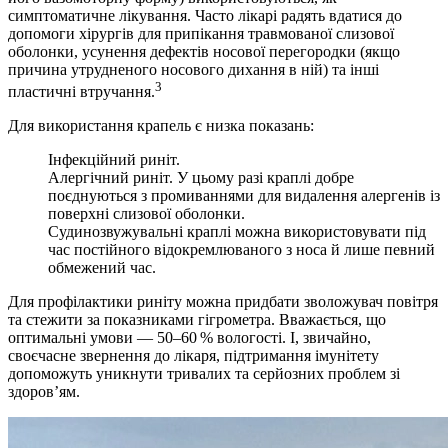
симптоматичне лікування. Часто лікарі радять вдатися до
допомоги хірургів для припікання травмованої слизової
оболонки, усунення дефектів носової перегородки (якщо
причина утрудненого носового дихання в ній) та інші
3
пластичні втручання.
Для використання крапель є низка показань:
Інфекційний риніт.
Алергічний риніт. У цьому разі краплі добре
поєднуються з промиваннями для видалення алергенів із
поверхні слизової оболонки.
Судинозвужувальні краплі можна використовувати під
час постійного відокремлюваного з носа й лише певний
обмежений час.
Для профілактики риніту можна придбати зволожувач повітря
та стежити за показниками гігрометра. Вважається, що
оптимальні умови — 50–60 % вологості. І, звичайно,
своєчасне звернення до лікаря, підтримання імунітету
допоможуть уникнути тривалих та серйозних проблем зі
здоров’ям.