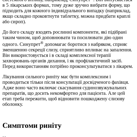
в 5 лікарських формах, тому дуже зручно вибрати форму, що
підходить для кожного індивідуального випадку (наприклад,
якщо складно проковтнути таблетку, можна придбати краплі
або сироп).
До його складу входять рослинні компоненти, які підібрані
таким чином, щоб доповнювати та посилювати дію один
®
одного. Синупрет
допомагає боротися з набряком, сприяє
зменшенню секреції слизу, сприятливо впливає на запалення.
Він використовується і в складі комплексної терапії
захворювань органів дихання, і як профілактичний засіб.
Перед використанням потрібно проконсультуватися з лікарем.
Лікування сильного риніту має бути комплексним і
проводиться тільки після консультації досвідченого фахівця.
Адже воно часто включає скасування судинозвужувальних
препаратів, що досить некомфортно для пацієнта. Але цей
етап треба пережити, щоб відновити пошкоджену слизову
оболонку.
Симптоми риніту