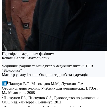
Перевірено медичним фахівцем
Коваль Сергій Анатолійович
медичний радник та менеджер з медичних питань ТОВ
“Біонорика“
Магістр у галузі знань Охорона здоров'я та фармація
1
Пальчун В.Т., Магомедов М.М., Лучихин Л.А.
Оториноларингология. Учебник для медицинских ВУЗов. -
М., Медицина, 2008
2
Пискунов Г.З., Пискунов С.З., Руководство по ринологии,
ООО изд. «Литерра», Вильнус, 2011
3