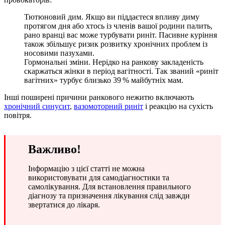
Тютюновий дим. Якщо ви піддаєтеся впливу диму
протягом дня або хтось із членів вашої родини палить,
рано вранці вас може турбувати риніт. Пасивне куріння
також збільшує ризик розвитку хронічних проблем із
носовими пазухами.
Гормональні зміни. Нерідко на ранкову закладеність
скаржаться жінки в період вагітності. Так званий «риніт
вагітних» турбує близько 39 % майбутніх мам.
Інші поширені причини ранкового нежитю включають
хронічний синусит
,
вазомоторний риніт
і реакцію на сухість
повітря.
Важливо!
Інформацію з цієї статті не можна
використовувати для самодіагностики та
самолікування. Для встановлення правильного
діагнозу та призначення лікування слід завжди
звертатися до лікаря.