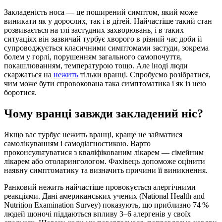
Закладеність носа — це поширений симптом, який може
виникати як у дорослих, так і в дітей. Найчастіше такий стан
розвивається на тлі застудних захворювань, і в таких
ситуаціях він зазвичай турбує хворого в різний час доби й
супроводжується класичними симптомами застуди, зокрема
болем у горлі, порушенням загального самопочуття,
покашлюванням, температурою тощо. Але іноді люди
скаржаться на
нежить
тільки вранці. Спробуємо розібратися,
чим може бути спровокована така симптоматика і як із нею
боротися.
Чому вранці завжди закладений ніс?
Якщо вас турбує нежить вранці, краще не займатися
самолікуванням і самодіагностикою. Варто
проконсультуватися з кваліфікованим лікарем — сімейним
лікарем або отоларингологом. Фахівець допоможе оцінити
наявну симптоматику та визначить причини її виникнення.
Ранковий нежить найчастіше провокується алергічними
реакціями. Дані американських учених (National Health and
Nutrition Examination Survey) показують, що приблизно 74 %
людей щоночі піддаються впливу 3–6 алергенів у своїх