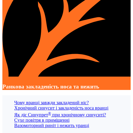
Ранкова закладеність носа та нежить
Чому вранці завжди закладений ніс?
Хронічний синусит і закладеність носа вранці
®
Як діє Синупрет
при хронічному синуситі?
Сухе повітря в приміщенні
Вазомоторний риніт і нежить уранці