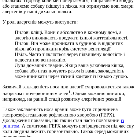
спальнях. Щоразу, коли ми повертаємося, поправляємо ковдру
або зганяємо собаку (кішку) з ліжка, ми отримуємо нові хмари
алергенів у наші дихальні шляхи.
У ролі алергенів можуть виступати:
Пилові кліщі. Вони є абсолютно в кожному домі, а
алергію викликають продукти їхньої життєдіяльності.
Пилок. Він може проникати в будинок із відкритих
вікон або проникати крізь систему вентиляції.
Цвіль. Часто з’являється через підвищену вологість і
недостатню вентиляцію.
Лупа домашніх тварин. Якщо ваша улюблена кішка,
собака або птах ночують разом із вами, закладеність
може виникати через тісний контакт із їхньою лупою.
Зазвичай закладеність носа при алергії супроводжується також
1
набряком і почервонінням очей
. Однак можливі винятки,
наприклад, на ранній стадії розвитку алергічних реакцій.
Також закладеність носа вранці може бути спричинена
гастроезофагеальною рефлюксною хворобою (ГЕРХ).
Дослідження показали, що такий стан часто пов’язаний
із
ринітом
. А симптоми ГЕРХ можуть погіршуватися під час сну,
коли людина лежить горизонтально. Також серед можливих
провокаторів: