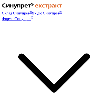
®
®
Склад Синупрет
Як діє Синупрет
®
Форми Синупрет