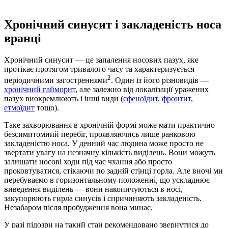
Хронічний синусит і закладеність носа
вранці
Хронічний синусит — це запалення носових пазух, яке
протікає протягом тривалого часу та характеризується
2
періодичними загостреннями
. Один із його різновидів —
хронічний гайморит
, але залежно від локалізації уражених
пазух виокремлюють і інші види (
сфеноїдит
,
фронтит
,
етмоїдит
тощо).
Таке захворювання в хронічній формі може мати практично
безсимптомний перебіг, проявляючись лише ранковою
закладеністю носа. У денний час людина може просто не
звертати увагу на незначну кількість виділень. Вони можуть
залишати носові ходи під час чхання або просто
проковтуватися, стікаючи по задній стінці горла. Але вночі ми
перебуваємо в горизонтальному положенні, що ускладнює
виведення виділень — вони накопичуються в носі,
закупорюють гирла синусів і спричиняють закладеність.
Незабаром після пробудження вона минає.
У разі підозри на такий стан рекомендовано звернутися до