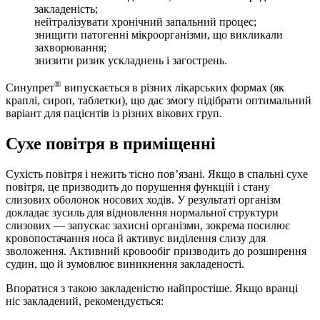
закладеність;
нейтралізувати хронічний запальний процес;
знищити патогенні мікроорганізми, що викликали
захворювання;
знизити ризик ускладнень і загострень.
®
Синупрет
випускається в різних лікарських формах (як
краплі, сироп, таблетки), що дає змогу підібрати оптимальний
варіант для пацієнтів із різних вікових груп.
Сухе повітря в приміщенні
Сухість повітря і нежить тісно пов’язані. Якщо в спальні сухе
повітря, це призводить до порушення функцій і стану
слизових оболонок носових ходів. У результаті організм
докладає зусиль для відновлення нормальної структури
слизових — запускає захисні організми, зокрема посилює
кровопостачання носа й активує виділення слизу для
зволоження. Активний кровообіг призводить до розширення
судин, що й зумовлює виникнення закладеності.
Впоратися з такою закладеністю найпростіше. Якщо вранці
ніс закладений, рекомендується: