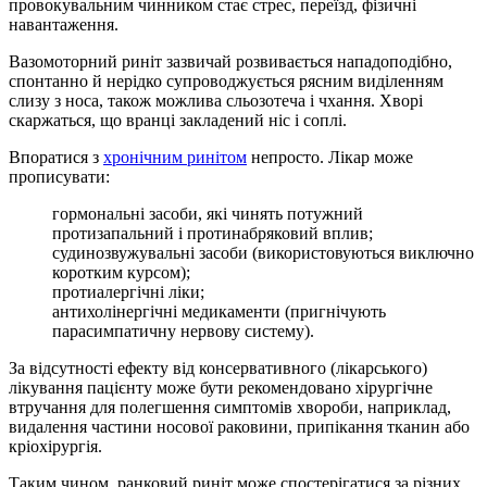
провокувальним чинником стає стрес, переїзд, фізичні
навантаження.
Вазомоторний риніт зазвичай розвивається нападоподібно,
спонтанно й нерідко супроводжується рясним виділенням
слизу з носа, також можлива сльозотеча і чхання. Хворі
скаржаться, що вранці закладений ніс і соплі.
Впоратися з
хронічним ринітом
непросто. Лікар може
прописувати:
гормональні засоби, які чинять потужний
протизапальний і протинабряковий вплив;
судинозвужувальні засоби (використовуються виключно
коротким курсом);
протиалергічні ліки;
антихолінергічні медикаменти (пригнічують
парасимпатичну нервову систему).
За відсутності ефекту від консервативного (лікарського)
лікування пацієнту може бути рекомендовано хірургічне
втручання для полегшення симптомів хвороби, наприклад,
видалення частини носової раковини, припікання тканин або
кріохірургія.
Таким чином, ранковий риніт може спостерігатися за різних