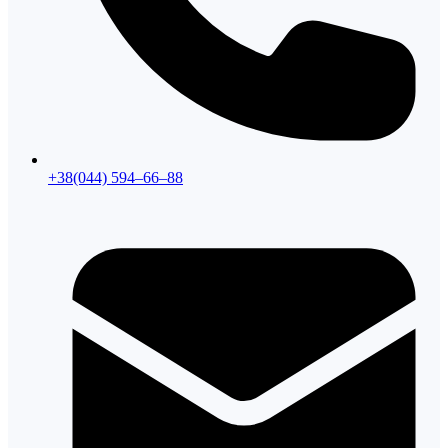
+38(044) 594–66–88