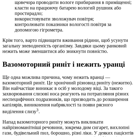
щовечора проводити вологе прибирання в приміщенні;
класти на працюючу батарею вологий рушник або
простирадло;
використовувати зволожувач повітря;
контролювати показники вологості повітря за
допомогою гігрометра.
Крім того, варто підвищити вживання рідини, щоб усунути
загальну зневодненість організму. Завдяки цьому ранковий
нежить може зменшитися або зникнути повністю.
Вазомоторний риніт і нежить уранці
Ще одна можлива причина, чому нежить вранці —
вазомоторний риніт. Це хронічний різновид риніту (нежитю).
Він найчастіше виникає в осіб у молодому віці. За такого
захворювання слизові носа реагують на потрапляння різних
неспецифічних подразників, що призводить до розширення
капілярів, виникнення набряклості та появи рясного
3
виділення слизу
.
Напад вазомоторного риніту можуть викликати
найрізноманітніші речовини, зокрема дим сигарет, вихлопні
гази, будівельний пил, борошно, різні ліки. У деяких пацієнтів