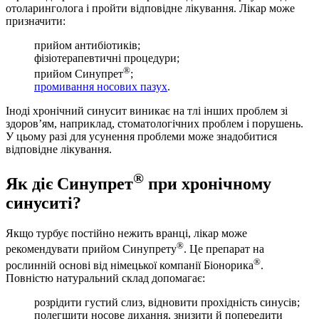
отоларинголога і пройти відповідне лікування. Лікар може
призначити:
прийом антибіотиків;
фізіотерапевтичні процедури;
®
прийом Синупрет
;
промивання носових пазух
.
Іноді хронічний синусит виникає на тлі інших проблем зі
здоров’ям, наприклад, стоматологічних проблем і порушень.
У цьому разі для усунення проблеми може знадобитися
відповідне лікування.
®
Як діє Синупрет
при хронічному
синуситі?
Якщо турбує постійно нежить вранці, лікар може
®
рекомендувати прийом Синупрету
. Це препарат на
®
рослинній основі від німецької компанії Біонорика
.
Повністю натуральний склад допомагає:
розрідити густий слиз, відновити прохідність синусів;
полегшити носове дихання, знизити й попередити