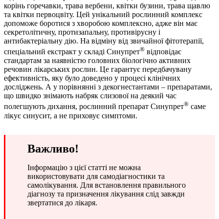
корінь горечавки, трава вербени, квітки бузини, трава щавлю
та квітки первоцвіту. Цей унікальний рослинний комплекс
допоможе боротися з хворобою комплексно, адже він має
секретолітичну, протизапальну, противірусну і
антибактеріальну дію. На відміну від звичайної фітотерапії,
®
спеціальний екстракт у складі Синупрет
відповідає
стандартам за наявністю головних біологічно активних
речовин лікарських рослин. Це гарантує передбачувану
ефективність, яку було доведено у процесі клінічних
досліджень. А у порівнянні з декогнестантами – препаратами,
що швидко знімають набряк слизової на деякий час
®
полегшують дихання, рослинний препарат Синупрет
саме
лікує синусит, а не приховує симптоми.
Важливо!
Інформацію з цієї статті не можна
використовувати для самодіагностики та
самолікування. Для встановлення правильного
діагнозу та призначення лікування слід завжди
звертатися до лікаря.