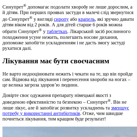
®
Синупрет
допомагає подолати хворобу не лише дорослим, а
й дітям. При перших проявах застуди в малечі слід звернутися
®
до Синупрет
у вигляді
сиропу
або
крапель
, які зручно давати
дітям віком від 2 років. А для дітей старше 6 років можна
®
обрати Синупрет
у
таблетках
. Лікарський засіб рослинного
походження усуне нежить, полегшить носове дихання,
допоможе запобігти ускладненням і не дасть змогу застуді
рухатися далі.
Лікування має бути своєчасним
Не варто недооцінювати нежить і чекати на те, що він пройде
сам. Відмова від лікування і перенесення хвороби на ногах –
це велика загроза здоров’ю людини.
Довірте своє одужання препарату німецької якості з
®
доведеною ефективністю та безпекою – Синупрет
. Він не
лише лікує, але й запобігає розвитку ускладнень та
зменшує
потребу у використанні антибіотиків
. Отже, чим швидше
почнеться лікування, тим кращим буде результат!