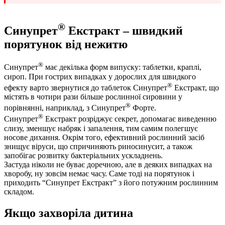
®
Синупрет
Екстракт – швидкий
порятунок від нежитю
®
Синупрет
має декілька форм випуску: таблетки, краплі,
сироп. При гострих випадках у дорослих для швидкого
®
ефекту варто звернутися до таблеток Синупрет
Екстракт, що
містять в чотири рази більше рослинної сировини у
®
порівнянні, наприклад, з Синупрет
Форте.
®
Синупрет
Екстракт розріджує секрет, допомагає виведенню
слизу, зменшує набряк і запалення, тим самим полегшує
носове дихання. Окрім того, ефективний рослинний засіб
знищує віруси, що спричиняють риносинусит, а також
запобігає розвитку бактеріальних ускладнень.
Застуда ніколи не буває доречною, але в деяких випадках на
хворобу, ну зовсім немає часу. Саме тоді на порятунок і
приходить “Синупрет Екстракт” з його потужним рослинним
складом.
Якщо захворіла дитина