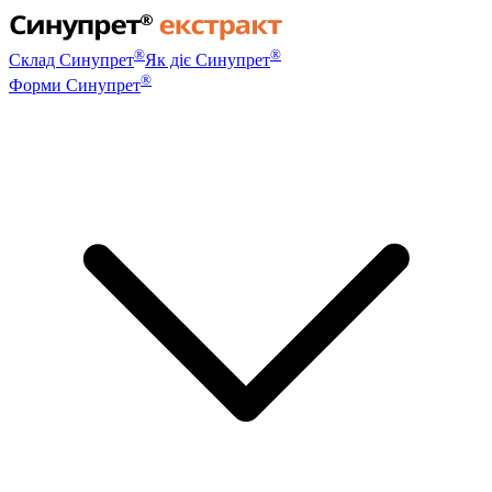
®
®
Склад Синупрет
Як діє Синупрет
®
Форми Синупрет