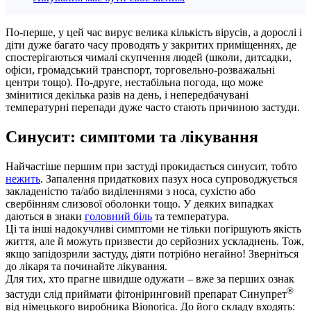
По-перше, у цей час вирує велика кількість вірусів, а дорослі і
діти дуже багато часу проводять у закритих приміщеннях, де
спостерігаються чималі скупчення людей (школи, дитсадки,
офіси, громадський транспорт, торговельно-розважальні
центри тощо). По-друге, нестабільна погода, що може
змінитися декілька разів на день, і непередбачувані
температурні перепади дуже часто стають причиною застуди.
Синусит: симптоми та лікування
Найчастіше першим при застуді прокидається синусит, тобто
нежить
. Запалення придаткових пазух носа супроводжується
закладеністю та/або виділеннями з носа, сухістю або
свербінням слизової оболонки тощо. У деяких випадках
даються в знаки
головний біль
та температура.
Ці та інші надокучливі симптоми не тільки погіршують якість
життя, але й можуть призвести до серйозних ускладнень. Тож,
якщо запідозрили застуду, діяти потрібно негайно! Зверніться
до лікаря та починайте лікування.
Для тих, хто прагне швидше одужати – вже за перших ознак
®
застуди слід приймати фітоніринговий препарат Синупрет
від німецького виробника Bionorica. До його складу входять: