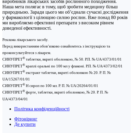
виробників лікарських засобів рослинного походження.
Наша мета полягає в тому, щоб зробити медицину більш
природньою. Заради цього ми об’єднали сучасні дослідження
у фармакології з цілющою силою рослин. Вже понад 80 років
ми виробляємо ефективні препарати з високим рівнем
доведеної ефективності.
Реклама лікарського засобу.
Перед використанням обов’язково ознайомтесь з інструкцією та
проконсультуйтеся з лікарем.
®
СИНУПРЕТ
таблетки, вкриті оболонкою, № 50. Р.П. № UA/4373/01/01
®
СИНУПРЕТ
краплі оральні по 100 мл у флаконі. Р.П. № UA/4373/02/01
®
СИНУПРЕТ
екстракт таблетки, вкриті оболонкою № 20. Р. П. №
UA/15267/01/01
®
СИНУПРЕТ
Н сироп по 100 мл. Р. П. № UA/20264/01/01
®
СИНУПРЕТ
форте, таблетки, вкриті оболонкою, № 20. Р. П. №
UA/4373/04/01
Політика конфіденційності
Фітоніринг
Де купити