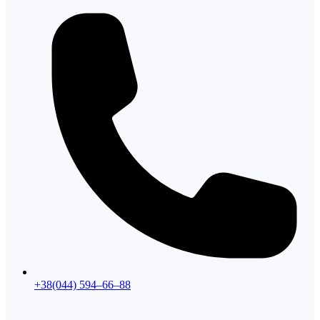
+38(044) 594–66–88