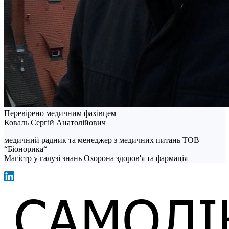
Перевірено медичним фахівцем
Коваль Сергій Анатолійович
медичний радник та менеджер з медичних питань ТОВ
“Біонорика“
Магістр у галузі знань Охорона здоров'я та фармація