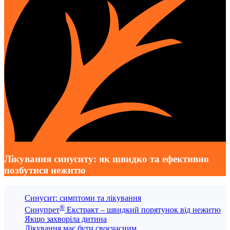
Лікування синуситу: як швидко та ефективно
позбутися нежитю
Синусит: симптоми та лікування
®
Синупрет
Екстракт – швидкий порятунок від нежитю
Якщо захворіла дитина
Лікування має бути своєчасним