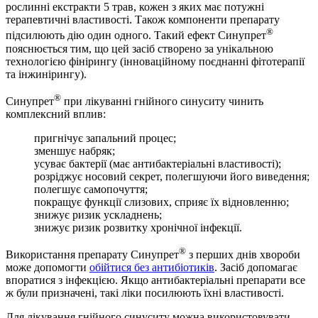
рослинні екстракти 5 трав, кожен з яких має потужні
терапевтичні властивості. Також компоненти препарату
®
підсилюють дію один одного. Такий ефект Синупрет
пояснюється тим, що цей засіб створено за унікальною
технологією фінірингу (інноваційному поєднанні фітотерапії
та інжинірингу).
®
Синупрет
при лікуванні гнійного синуситу чинить
комплексний вплив:
пригнічує запальний процес;
зменшує набряк;
усуває бактерії (має антибактеріальні властивості);
розріджує носовий секрет, полегшуючи його виведення;
полегшує самопочуття;
покращує функції слизових, сприяє їх відновленню;
знижує ризик ускладнень;
знижує ризик розвитку хронічної інфекції.
®
Використання препарату Синупрет
з перших днів хвороби
може допомогти
обійтися без антибіотиків
. Засіб допомагає
впоратися з інфекцією. Якщо антибактеріальні препарати все
ж були призначені, такі ліки посилюють їхні властивості.
Для лікування гнійного синуситу можна використовувати