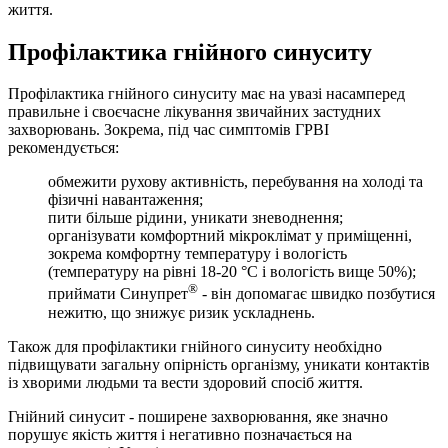
життя.
Профілактика гнійного синуситу
Профілактика гнійного синуситу має на увазі насамперед
правильне і своєчасне лікування звичайних застудних
захворювань. Зокрема, під час симптомів ГРВІ
рекомендується:
обмежити рухову активність, перебування на холоді та
фізичні навантаження;
пити більше рідини, уникати зневоднення;
організувати комфортний мікроклімат у приміщенні,
зокрема комфортну температуру і вологість
(температуру на рівні 18-20 °С і вологість вище 50%);
®
приймати Синупрет
- він допомагає швидко позбутися
нежитю, що знижує ризик ускладнень.
Також для профілактики гнійного синуситу необхідно
підвищувати загальну опірність організму, уникати контактів
із хворими людьми та вести здоровий спосіб життя.
Гнійний синусит - поширене захворювання, яке значно
порушує якість життя і негативно позначається на