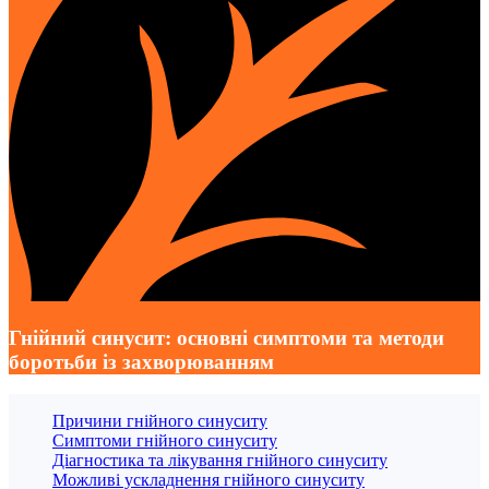
Гнійний синусит: основні симптоми та методи
боротьби із захворюванням
Причини гнійного синуситу
Симптоми гнійного синуситу
Діагностика та лікування гнійного синуситу
Можливі ускладнення гнійного синуситу