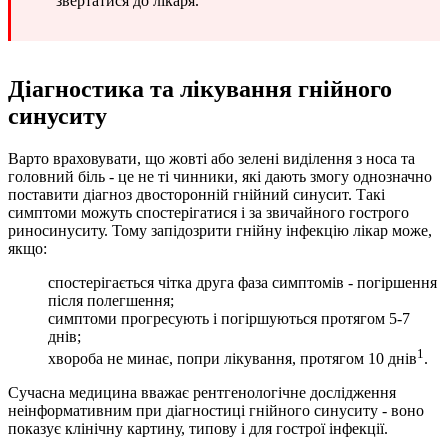
звертатися до лікаря.
Діагностика та лікування гнійного
синуситу
Варто враховувати, що жовті або зелені виділення з носа та
головний біль - це не ті чинники, які дають змогу однозначно
поставити діагноз двосторонній гнійний синусит. Такі
симптоми можуть спостерігатися і за звичайного гострого
риносинуситу. Тому запідозрити гнійну інфекцію лікар може,
якщо:
спостерігається чітка друга фаза симптомів - погіршення
після полегшення;
симптоми прогресують і погіршуються протягом 5-7
днів;
1
хвороба не минає, попри лікування, протягом 10 днів
.
Сучасна медицина вважає рентгенологічне дослідження
неінформативним при діагностиці гнійного синуситу - воно
показує клінічну картину, типову і для гострої інфекції.