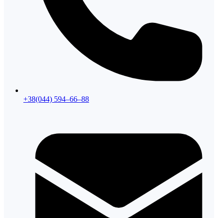
+38(044) 594–66–88