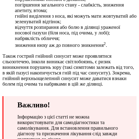
погіршення загального стану - слабкість, зниження
апетиту, втома;
гнійні виділення з носа, які можуть мати жовтуватий або
зеленуватий відтінок;
відчуття розпирання або болю в ділянці ураженої
носової пазухи (біля носа, під очима, у лобі);
набряклість обличчя;
2
зниження нюху аж до повного зникнення
.
Також гострий гнійний синусит може проявлятися
сльозотечею, інколи виникає світлобоязнь, є ризик
виникнення порушень зору (такі симптоми залежать від того,
в якій пазусі накопичується гній під час синуситу). Зокрема,
гнійний верхньощелепний синусит може даватися взнаки
болем під очима та набряками в цій же ділянці.
Важливо!
Інформацію з цієї статті не можна
використовувати для самодіагностики та
самолікування. Для встановлення правильного
діагнозу та призначення лікування слід завжди