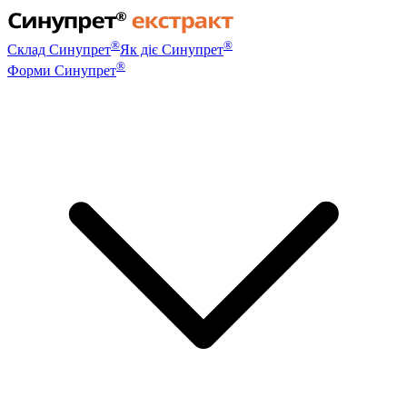
®
®
Склад Синупрет
Як діє Синупрет
®
Форми Синупрет