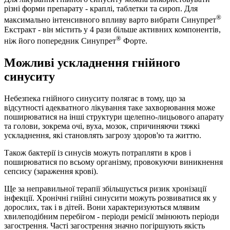
різні форми препарату - краплі, таблетки та сироп. Для
®
максимально інтенсивного впливу варто вибрати Синупрет
Екстракт - він містить у 4 рази більше активних компонентів,
®
ніж його попередник Синупрет
Форте.
Можливі ускладнення гнійного
синуситу
Небезпека гнійного синуситу полягає в тому, що за
відсутності адекватного лікування таке захворювання може
поширюватися на інші структури щелепно-лицьового апарату
та голови, зокрема очі, вуха, мозок, спричиняючи тяжкі
ускладнення, які становлять загрозу здоров'ю та життю.
Також бактерії із синусів можуть потрапляти в кров і
поширюватися по всьому організму, провокуючи виникнення
сепсису (зараження крові).
Ще за неправильної терапії збільшується ризик хронізації
інфекції. Хронічні гнійні синусити можуть розвиватися як у
дорослих, так і в дітей. Вони характеризуються млявим
хвилеподібним перебігом - періоди ремісії змінюють періоди
загострення. Часті загострення значно погіршують якість