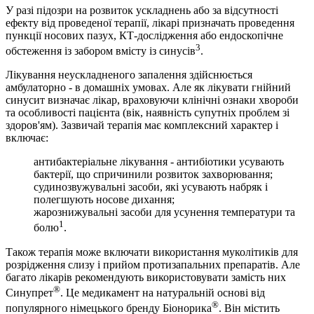
У разі підозри на розвиток ускладнень або за відсутності
ефекту від проведеної терапії, лікарі призначать проведення
пункції носових пазух, КТ-дослідження або ендоскопічне
3
обстеження із забором вмісту із синусів
.
Лікування неускладненого запалення здійснюється
амбулаторно - в домашніх умовах. Але як лікувати гнійний
синусит визначає лікар, враховуючи клінічні ознаки хвороби
та особливості пацієнта (вік, наявність супутніх проблем зі
здоров'ям). Зазвичай терапія має комплексний характер і
включає:
антибактеріальне лікування - антибіотики усувають
бактерії, що спричинили розвиток захворювання;
судинозвужувальні засоби, які усувають набряк і
полегшують носове дихання;
жарознижувальні засоби для усунення температури та
1
болю
.
Також терапія може включати використання муколітиків для
розрідження слизу і прийом протизапальних препаратів. Але
багато лікарів рекомендують використовувати замість них
®
Синупрет
. Це медикамент на натуральній основі від
®
популярного німецького бренду Біонорика
. Він містить