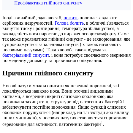
Профілактика гнійного синуситу
Іноді звичайний, здавалося б,
нежить
починає завдавати
серйозних незручностей.
Голова болить
, в обличчі з'являється
відчуття тиску і розпирання, температура збільшується, а
закладеність носа наростає до вираженого дискомфорту. Саме
так може проявлятися гнійний синусит - це захворювання, яке
супроводжується запаленням синусів (їх також називають
носовими пазухами). Така хвороба також відома як
бактеріальний синусит
, і вона потребує своєчасного звернення
по медичну допомогу та правильного лікування.
Причини гнійного синуситу
Носові пазухи можна описати як невеликі порожнечі, які
локалізуються навколо носа. Вони оточені лицьовими
кістками, а всередині вкриті слизовою оболонкою, яка
покликана захищати ці структури від патогенних бактерій і
забезпечувати постійне зволоження. Якщо функції слизових
оболонок порушуються (наприклад, на тлі застуди або впливу
інших чинників), у носових пазухах створюється сприятливе
1
середовище для активності патогенних бактерій
.