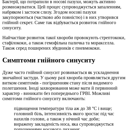
Бактерії, що потрапили в носові пазухи, можуть активно
розмножуватися. Цей процес супроводжується запаленням,
набряком і застоєм слизу. Згодом носові пазухи
закупорюються (частково або повністю) і в них утворився
гнійний секрет. Саме так відбувається розвиток гнійного
синуситу.
Найчастіше розвиток такої хвороби провокують стрептококи,
стафілококи, а також гемофільна паличка та моракселла.
Також серед поширених збудників є пневмококи.
Симптоми гнійного синуситу
Дуже часто гнійний синусит розвивається як ускладнення
звичайної застуди. У цьому разі хвороба проявляється другим
витком симптомів - погіршенням стану після видимого
полегшення. Іноді захворювання може мати й первинний
характер - виникати без попереднього ГРВІ. Можливі
симптоми гнійного синуситу включають:
підвищення температури тіла аж до 38 °С і вище;
головний біль, інтенсивність якого зростає під час
нахилів голови, а також у нічний час доби;
виражену закладеність носа, яка супроводжується
порушеннями носового дихання;