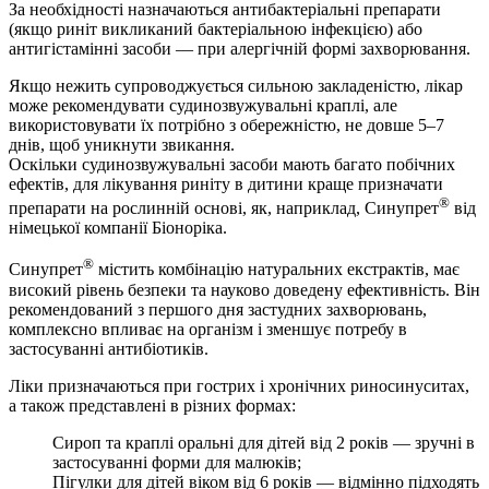
За необхідності назначаються антибактеріальні препарати
(якщо риніт викликаний бактеріальною інфекцією) або
антигістамінні засоби — при алергічній формі захворювання.
Якщо нежить супроводжується сильною закладеністю, лікар
може рекомендувати судинозвужувальні краплі, але
використовувати їх потрібно з обережністю, не довше 5–7
днів, щоб уникнути звикання.
Оскільки судинозвужувальні засоби мають багато побічних
ефектів, для лікування риніту в дитини краще призначати
®
препарати на рослинній основі, як, наприклад, Синупрет
від
німецької компанії Біоноріка.
®
Синупрет
містить комбінацію натуральних екстрактів, має
високий рівень безпеки та науково доведену ефективність. Він
рекомендований з першого дня застудних захворювань,
комплексно впливає на організм і зменшує потребу в
застосуванні антибіотиків.
Ліки призначаються при гострих і хронічних риносинуситах,
а також представлені в різних формах:
Сироп та краплі оральні для дітей від 2 років — зручні в
застосуванні форми для малюків;
Пігулки для дітей віком від 6 років — відмінно підходять