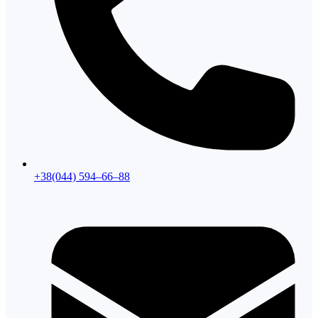
+38(044) 594–66–88