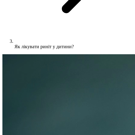
Як лікувати риніт у дитини?