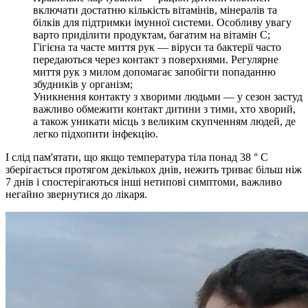
включати достатню кількість вітамінів, мінералів та
білків для підтримки імунної системи. Особливу увагу
варто приділити продуктам, багатим на вітамін C;
Гігієна та часте миття рук — віруси та бактерії часто
передаються через контакт з поверхнями. Регулярне
миття рук з милом допомагає запобігти попаданню
збудників у організм;
Уникнення контакту з хворими людьми — у сезон застуд
важливо обмежити контакт дитини з тими, хто хворий,
а також уникати місць з великим скупченням людей, де
легко підхопити інфекцію.
І слід пам'ятати, що якщо температура тіла понад 38 ° C
зберігається протягом декількох днів, нежить триває більш ніж
7 днів і спостерігаються інші нетипові симптоми, важливо
негайно звернутися до лікаря.