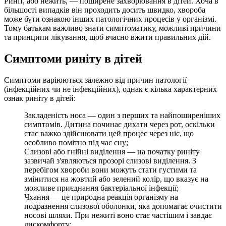
Риніт, або нежить, — поширене захворювання в дітей. Хоча в
більшості випадків він проходить досить швидко, хвороба
може бути ознакою інших патологічних процесів у організмі.
Тому батькам важливо знати симптоматику, можливі причини
та принципи лікування, щоб вчасно вжити правильних дій.
Симптоми риніту в дітей
Симптоми варіюються залежно від причин патології
(інфекційних чи не інфекційних), однак є кілька характерних
ознак риніту в дітей:
Закладеність носа — один з перших та найпоширеніших
симптомів. Дитина починає дихати через рот, оскільки
стає важко здійснювати цей процес через ніс, що
особливо помітно під час сну;
Слизові або гнійні виділення — на початку риніту
зазвичай з'являються прозорі слизові виділення. З
перебігом хвороби вони можуть стати густими та
змінитися на жовтий або зелений колір, що вказує на
можливе приєднання бактеріальної інфекції;
Чхання — це природна реакція організму на
подразнення слизової оболонки, яка допомагає очистити
носові шляхи. При нежиті воно стає частішим і завдає
дискомфорту;