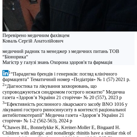
Перевірено медичним фахівцем
Коваль Сергій Анатолійович
медичний радник та менеджер з медичних питань ТОВ
“Біонорика“
Магістр у галузі знань Охорона здоров'я та фармація
1
“Парадигма брендів і генериків: погляд клінічного
фармацевта” Тематичний номер «Педіатрія» № 1 (57) 2021 р.
2
“Діагностика та лікування захворювань, що
супроводжуються синдромом гострого нежитю” Медична
газета «Здоров’я України 21 сторіччя» № 20 (557), 2023 р
3
“Ефективність рослинного лікарського засобу BNO 1016 у
лікуванні гострого риносинуситу в контексті раціональної
антибіотикотерапії” Медична газета «Здоров’я України 21
сторіччя» № 1-2 (562-563), 2024 р
4
Chawes BL, Bonnelykke K, Kreiner-Moller E, Bisgaard H.
Children with allergic and nonallergic rhinitis have a similar risk of