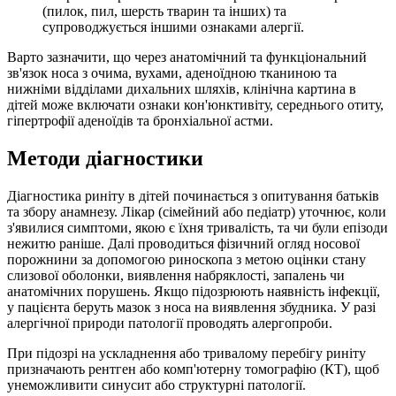
(пилок, пил, шерсть тварин та інших) та
супроводжується іншими ознаками алергії.
Варто зазначити, що через анатомічний та функціональний
зв'язок носа з очима, вухами, аденоїдною тканиною та
нижніми відділами дихальних шляхів, клінічна картина в
дітей може включати ознаки кон'юнктивіту, середнього отиту,
гіпертрофії аденоїдів та бронхіальної астми.
Методи діагностики
Діагностика риніту в дітей починається з опитування батьків
та збору анамнезу. Лікар (сімейний або педіатр) уточнює, коли
з'явилися симптоми, якою є їхня тривалість, та чи були епізоди
нежитю раніше. Далі проводиться фізичний огляд носової
порожнини за допомогою риноскопа з метою оцінки стану
слизової оболонки, виявлення набряклості, запалень чи
анатомічних порушень. Якщо підозрюють наявність інфекції,
у пацієнта беруть мазок з носа на виявлення збудника. У разі
алергічної природи патології проводять алергопроби.
При підозрі на ускладнення або тривалому перебігу риніту
призначають рентген або комп'ютерну томографію (КТ), щоб
унеможливити синусит або структурні патології.