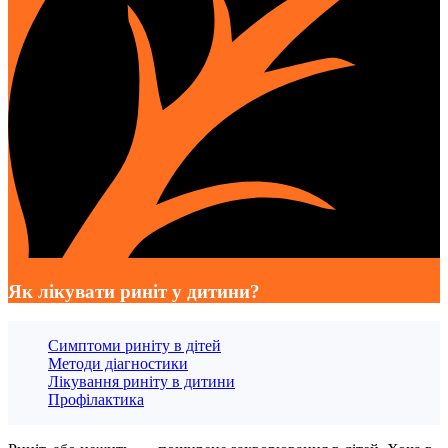
Як лікувати риніт у дитини?
Симптоми риніту в дітей
Методи діагностики
Лікування риніту в дитини
Профілактика