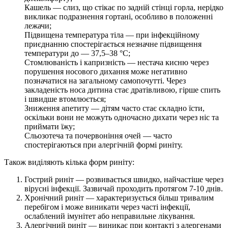
Кашель — слиз, що стікає по задній стінці горла, нерідко
викликає подразнення гортані, особливо в положенні
лежачи;
Підвищена температура тіла — при інфекційному
приєднанню спостерігається незначне підвищення
температури до — 37,5–38 °C;
Стомлюваність і капризність — нестача кисню через
порушення носового дихання може негативно
позначатися на загальному самопочутті. Через
закладеність носа дитина стає дратівливою, гірше спить
і швидше втомлюється;
Зниження апетиту — дітям часто стає складно їсти,
оскільки вони не можуть одночасно дихати через ніс та
приймати їжу;
Сльозотеча та почервоніння очей — часто
спостерігаються при алергічній формі риніту.
Також виділяють кілька форм риніту:
Гострий риніт — розвивається швидко, найчастіше через
вірусні інфекції. Зазвичай проходить протягом 7-10 днів.
Хронічний риніт — характеризується більш тривалим
перебігом і може виникати через часті інфекції,
ослаблений імунітет або неправильне лікування.
Алергічний риніт — виникає при контакті з алергенами