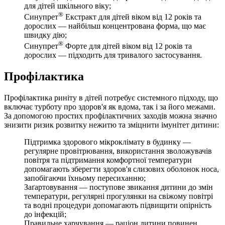
для дітей шкільного віку;
®
Синупрет
Екстракт для дітей віком від 12 років та
дорослих — найбільш концентрована форма, що має
швидку дію;
®
Синупрет
Форте для дітей віком від 12 років та
дорослих — підходить для тривалого застосування.
Профілактика
Профілактика риніту в дітей потребує системного підходу, що
включає турботу про здоров'я як вдома, так і за його межами.
За допомогою простих профілактичних заходів можна значно
знизити ризик розвитку нежитю та зміцнити імунітет дитини:
Підтримка здорового мікроклімату в будинку —
регулярне провітрювання, використання зволожувачів
повітря та підтримання комфортної температури
допомагають зберегти здоров'я слизових оболонок носа,
запобігаючи їхньому пересиханню;
Заґартовування — поступове звикання дитини до змін
температури, регулярні прогулянки на свіжому повітрі
та водні процедури допомагають підвищити опірність
до інфекцій;
Правильне харчування — раціон дитини повинен