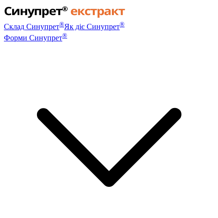
®
®
Склад Синупрет
Як діє Синупрет
®
Форми Синупрет