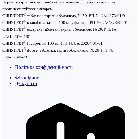
Перед використанням обов’язково ознайомтесь з інструкцією та
проконсультуйтеся з лікарем.
®
СИНУПРЕТ
таблетки, вкриті оболонкою, № 50. Р.П. № UA/4373/01/01
®
СИНУПРЕТ
краплі оральні по 100 мл у флаконі. Р.П. № UA/4373/02/01
®
СИНУПРЕТ
екстракт таблетки, вкриті оболонкою № 20. Р. П. №
UA/15267/01/01
®
СИНУПРЕТ
Н сироп по 100 мл. Р. П. № UA/20264/01/01
®
СИНУПРЕТ
форте, таблетки, вкриті оболонкою, № 20. Р. П. №
UA/4373/04/01
Політика конфіденційності
Фітоніринг
Де купити