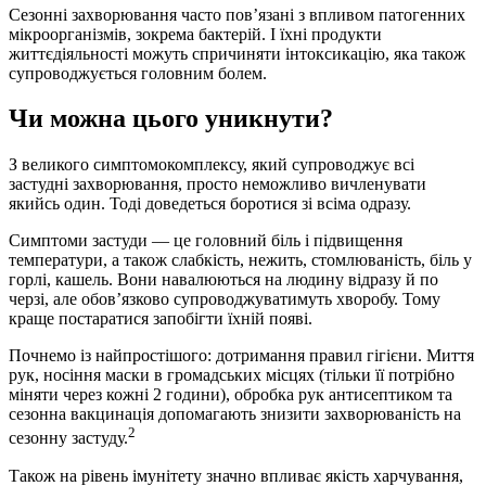
Сезонні захворювання часто пов’язані з впливом патогенних
мікроорганізмів, зокрема бактерій. І їхні продукти
життєдіяльності можуть спричиняти інтоксикацію, яка також
супроводжується головним болем.
Чи можна цього уникнути?
З великого симптомокомплексу, який супроводжує всі
застудні захворювання, просто неможливо вичленувати
якийсь один. Тоді доведеться боротися зі всіма одразу.
Симптоми застуди — це головний біль і підвищення
температури, а також слабкість, нежить, стомлюваність, біль у
горлі, кашель. Вони навалюються на людину відразу й по
черзі, але обов’язково супроводжуватимуть хворобу. Тому
краще постаратися запобігти їхній появі.
Почнемо із найпростішого: дотримання правил гігієни. Миття
рук, носіння маски в громадських місцях (тільки її потрібно
міняти через кожні 2 години), обробка рук антисептиком та
сезонна вакцинація допомагають знизити захворюваність на
2
сезонну застуду.
Також на рівень імунітету значно впливає якість харчування,