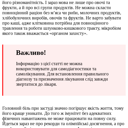
його різноманітність. І зараз мова не лише про овочі та
фрукти, а й про всі групи продуктів. Не можна скласти
повноцінний раціон без м’яса чи риби, молочних продуктів,
хлібобулочних виробів, овочів та фруктів. Не варто забувати
про каші, адже клітковина потрібна для повноцінного
травлення та роботи шлунково-кишкового тракту, мікробіом
якого також вважається «органом захисту».
Важливо!
Інформацію з цієї статті не можна
використовувати для самодіагностики та
самолікування. Для встановлення правильного
діагнозу та призначення лікування слід завжди
звертатися до лікаря.
Головний біль при застуді значно погіршує якість життя, тому
його краще уникати. До того ж імунітет без адекватних
фізичних навантажень не може працювати на повну силу.
Йдеться зараз не про рекорди та олімпійські досягнення, а про