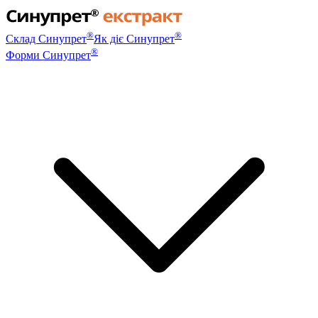
®
®
Склад Синупрет
Як діє Синупрет
®
Форми Синупрет