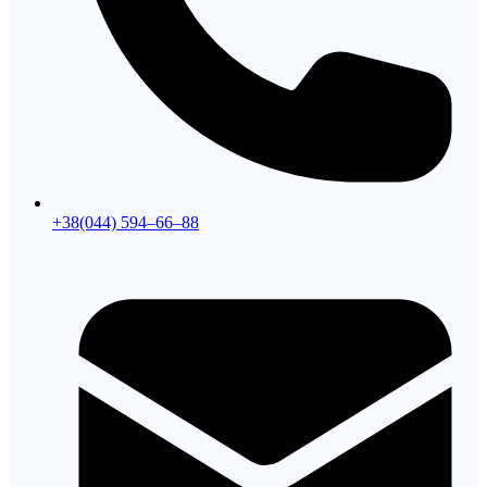
+38(044) 594–66–88