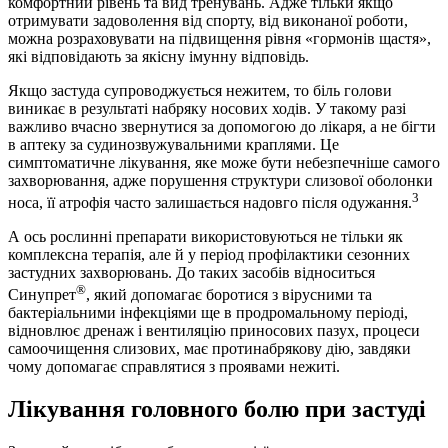
комфортний рівень та вид тренувань. Адже тільки якщо
отримувати задоволення від спорту, від виконаної роботи,
можна розраховувати на підвищення рівня «гормонів щастя»,
які відповідають за якісну імунну відповідь.
Якщо застуда супроводжується нежитем, то біль голови
виникає в результаті набряку носових ходів. У такому разі
важливо вчасно звернутися за допомогою до лікаря, а не бігти
в аптеку за судинозвужувальними краплями. Це
симптоматичне лікування, яке може бути небезпечніше самого
захворювання, адже порушення структури слизової оболонки
3
носа, її атрофія часто залишається надовго після одужання.
А ось рослинні препарати використовуються не тільки як
комплексна терапія, але й у період профілактики сезонних
застудних захворювань. До таких засобів відноситься
®
Синупрет
, який допомагає боротися з вірусними та
бактеріальними інфекціями ще в продромальному періоді,
відновлює дренаж і вентиляцію приносових пазух, процеси
самоочищення слизових, має протинабрякову дію, завдяки
чому допомагає справлятися з проявами нежиті.
Лікування головного болю при застуді