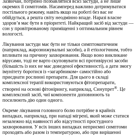
Зазвичай, потрібно позбавлятися всієї застуди, а не лише
окремих її симптомів. Насамперед важливо дотримуватися
постільного режиму, навіть якщо на роботі без вас не
обійдуться, а решта світу неодмінно впаде. Наразі власне
здоров’я має бути в пріоритеті. Найкращий засіб від застуди —
сон у провітрюваному приміщенні з оптимальним рівнем
вологості.
Лікування застуди має бути не тільки симптоматичним
(наприклад, жарознижувальні засоби), а й етіологічним, тобто
впливати на причину захворювання. Якщо воно викликане
вірусами, тоді не варто скуповувати всі противірусні засоби
(більшість із них не має доведеної ефективності), а дати змогу
імунітету боротися із «загарбником» самостійно або
приєднати рослинні препарати. Для цього в складі
комплексної терапії використовуються фітопрепарати,
®
створені на основі фітонірингу, наприклад, Синупрет
. Це
комплексний засіб, чиї компоненти доповнюють та
посилюють дію один одного.
Окреме лікування головного болю потрібне в крайніх
випадках, наприклад, при нападі мігрені, який може статися
незалежно від наявності або відсутності простудного
захворювання. У всіх інших випадках неприємні симптоми
проходять або разом із температурою, або при вирішенні