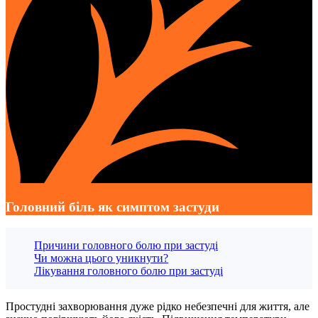
Головний біль як симптом застуди
Причини головного болю при застуді
Чи можна цього уникнути?
Лікування головного болю при застуді
Простудні захворювання дуже рідко небезпечні для життя, але