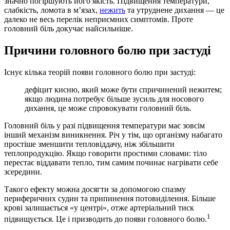
значно погіршують його якість. Підвищення температури,
слабкість, ломота в м’язах,
нежить
та утруднене дихання — це
далеко не весь перелік неприємних симптомів. Проте
головний біль докучає найсильніше.
Причини головного болю при застуді
Існує кілька теорій появи головного болю при застуді:
дефіцит кисню, який може бути спричинений нежитем;
якщо людина потребує більше зусиль для носового
дихання, це може спровокувати головний біль.
Головний біль у разі підвищення температури має зовсім
інший механізм виникнення. Річ у тім, що організму набагато
простіше зменшити тепловіддачу, ніж збільшити
теплопродукцію. Якщо говорити простими словами: тіло
перестає віддавати тепло, тим самим починає нагрівати себе
зсередини.
Такого ефекту можна досягти за допомогою спазму
периферичних судин та припинення потовиділення. Більше
крові залишається «у центрі», отже артеріальний тиск
1
підвищується. Це і призводить до появи головного болю.