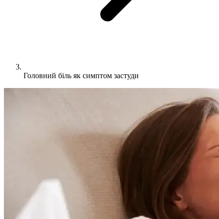
Головний біль як симптом застуди