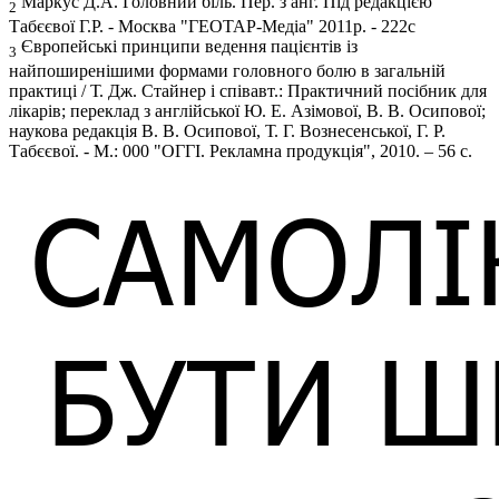
Маркус Д.А. Головний біль. Пер. з анг. Під редакцією
2
Табєєвої Г.Р. - Москва "ГЕОТАР-Медіа" 2011р. - 222с
Європейські принципи ведення пацієнтів із
3
найпоширенішими формами головного болю в загальній
практиці / Т. Дж. Стайнер і співавт.: Практичний посібник для
лікарів; переклад з англійської Ю. Е. Азімової, В. В. Осипової;
наукова редакція В. В. Осипової, Т. Г. Вознесенської, Г. Р.
Табєєвої. - М.: 000 "ОГГІ. Рекламна продукція", 2010. – 56 с.