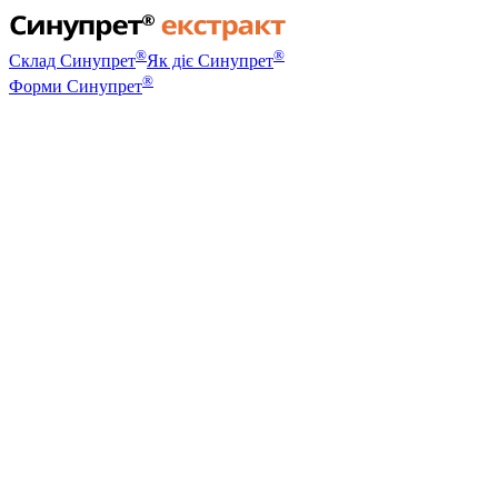
®
®
Склад Синупрет
Як діє Синупрет
®
Форми Синупрет