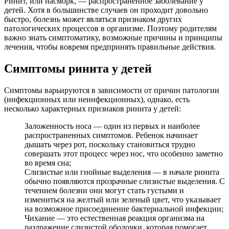
Ринит, или насморк, — распространенное заболевание у
детей. Хотя в большинстве случаев он проходит довольно
быстро, болезнь может являться признаком других
патологических процессов в организме. Поэтому родителям
важно знать симптоматику, возможные причины и принципы
лечения, чтобы вовремя предпринять правильные действия.
Симптомы ринита у детей
Симптомы варьируются в зависимости от причин патологии
(инфекционных или неинфекционных), однако, есть
несколько характерных признаков ринита у детей:
Заложенность носа — один из первых и наиболее
распространенных симптомов. Ребенок начинает
дышать через рот, поскольку становиться трудно
совершать этот процесс через нос, что особенно заметно
во время сна;
Слизистые или гнойные выделения — в начале ринита
обычно появляются прозрачные слизистые выделения. С
течением болезни они могут стать густыми и
измениться на желтый или зеленый цвет, что указывает
на возможное присоединение бактериальной инфекции;
Чихание — это естественная реакция организма на
раздражение слизистой оболочки, которая помогает