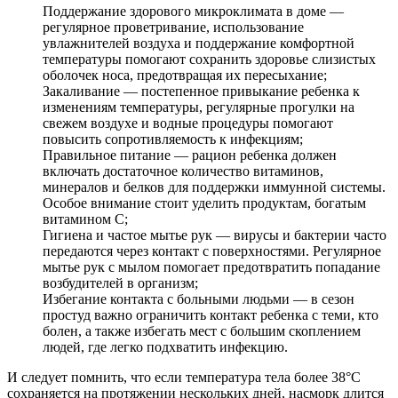
Поддержание здорового микроклимата в доме —
регулярное проветривание, использование
увлажнителей воздуха и поддержание комфортной
температуры помогают сохранить здоровье слизистых
оболочек носа, предотвращая их пересыхание;
Закаливание — постепенное привыкание ребенка к
изменениям температуры, регулярные прогулки на
свежем воздухе и водные процедуры помогают
повысить сопротивляемость к инфекциям;
Правильное питание — рацион ребенка должен
включать достаточное количество витаминов,
минералов и белков для поддержки иммунной системы.
Особое внимание стоит уделить продуктам, богатым
витамином C;
Гигиена и частое мытье рук — вирусы и бактерии часто
передаются через контакт с поверхностями. Регулярное
мытье рук с мылом помогает предотвратить попадание
возбудителей в организм;
Избегание контакта с больными людьми — в сезон
простуд важно ограничить контакт ребенка с теми, кто
болен, а также избегать мест с большим скоплением
людей, где легко подхватить инфекцию.
И следует помнить, что если температура тела более 38°C
сохраняется на протяжении нескольких дней, насморк длится