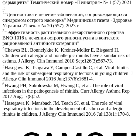
фармацевта" Тематический номер «Педиатрия» № 1 (57) 2021
г.
2
“Диагностика и лечение заболеваний, сопровождающихся
синдромом острого насморка” Медицинская газета «Здоровье
Украины 21 века» № 20 (557), 2023 г.
3
“Эффективность растительного лекарственного средства
BNO 1016 в лечении острого риносинусита в контексте
рациональной антибиотикотерапии”
4
Chawes BL, Bonnelykke K, Kreiner-Moller E, Bisgaard H.
Children with allergic and nonallergic rhinitis have a similar risk of
asthma. J Allergy Clin Immunol 2010 Sep;126(3):567-73.
5
Hasegawa K, Tsugawa Y, Campos-Castillo C, et al. Viral rhinitis
and the risk of subsequent respiratory infections in young children. J
Allergy Clin Immunol 2016 Jun;137(6):1681-4.
6
Hwang PH, Sokolowska M, Hwang C, et al. The role of viral
infections in the pathogenesis of rhinitis. Curr Allergy Asthma Rep
2017 Aug;17(8):52.
7
Hasegawa K, Mansbach JM, Teach SJ, et al. The role of viral
respiratory infections in the development of asthma and allergic
rhinitis in children. J Allergy Clin Immunol 2016 Jul;138(1):170-8.