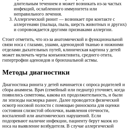
длительным течением и может возникать из-за частых
инфекций, ослабленного иммунитета или
неправильного лечения.
Аллергический ринит — возникает при контакте с
аллергенами (пыльца, пыль, шерсть животных и других)
и сопровождается другими признаками аллергии.
Стоит отметить, что из-за анатомической и функциональной
связи носа с глазами, ушами, аденоидной тканью и нижними
отделами дыхательных путей, клиническая картина у детей
может включать черты конъюнктивита, среднего отита,
гипертрофии аденоидов и бронхиальной астмы.
Методы диагностики
Диагностика ринита у детей начинается с опроса родителей и
сбора анамнеза. Врач (семейный или педиатр) уточняет, когда
появились симптомы, какова их продолжительность, и были
ли эпизоды насморка ранее. Далее проводится физический
осмотр носовой полости с помощью риноскопа для оценки
состояния слизистой оболочки, выявления отечности,
воспалений или анатомических нарушений. Если
подозревают наличие инфекции, пациенту берут мазок из
носа на выявление возбудителя. В случае аллергической