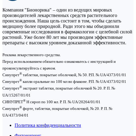
Компания "Бионорика" – один из ведущих мировых
производителей лекарственных средств растительного
происхождения. Наша цель состоит в том, чтобы сделать
медицину более природной. Ради этого мы объединили
современные исследования в фармакологии с целебной силой
растений. Уже более 80 лет мы производим эффективные
препараты с высоким уровнем доказанной эффективности.
Реклама лекарственного средства.
Перед использованием обязательно ознакомьтесь с инструкцией и
проконсультируйтесь с врачом.
®
Синупрет
таблетки, покрытые оболочкой, № 50. Р.П. № UA/4373/01/01
®
Синупрет
капли оральные по 100 мл во флаконе. Р.П. № UA/4373/02/01
®
Синупрет
экстракт таблетки, покрытые оболочкой № 20. Р. П. №
UA/15267/01/01
®
СИНУПРЕТ
Н сироп по 100 мл. Р. П. № UA/20264/01/01
®
Синупрет
форте, таблетки, покрытые оболочкой, № 20. Р. П. №
UA/4373/04/01
Политика конфиденциальности
Фитониринг