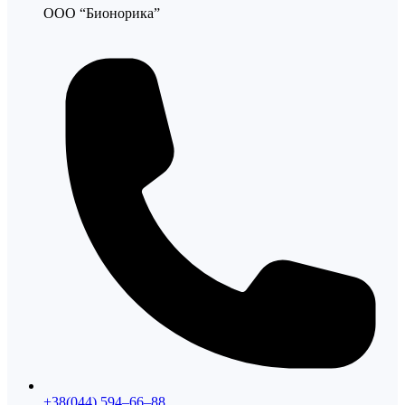
ООО “Бионорика”
+38(044) 594–66–88