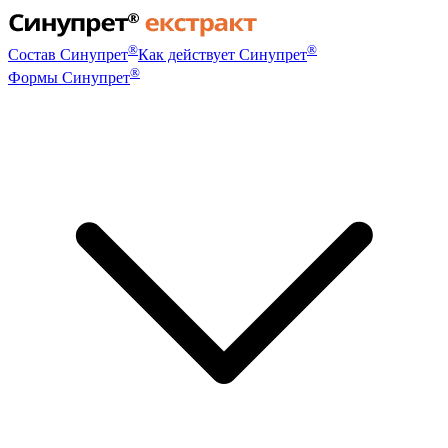
®
®
Состав Синупрет
Как действует Синупрет
®
Формы Синупрет