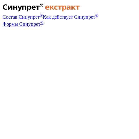
®
®
Состав Синупрет
Как действует Синупрет
®
Формы Синупрет