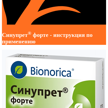
®
Синупрет
форте - инструкция по
применению