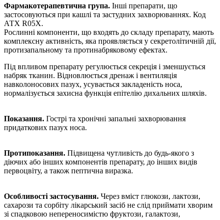
Фармакотерапевтична група.
Інші препарати, що
застосовуються при кашлі та застудних захворюваннях. Код
АТХ R05X.
Рослинні компоненти, що входять до складу препарату, мають
комплексну активність, яка проявляється у секретолітичній дії,
протизапальному та протинабряковому ефектах.
Під впливом препарату регулюється секреція і зменшується
набряк тканин. Відновлюється дренаж і вентиляція
навколоносових пазух, усувається закладеність носа,
нормалізується захисна функція епітелію дихальних шляхів.
Показання.
Гострі та хронічні запальні захворювання
придаткових пазух носа.
Протипоказання.
Підвищена чутливість до будь-якого з
діючих або інших компонентів препарату, до інших видів
первоцвіту, а також пептична виразка.
Особливості застосування.
Через вміст глюкози, лактози,
сахарози та сорбіту лікарський засіб не слід приймати хворим
зі спадковою непереносимістю фруктози, галактози,