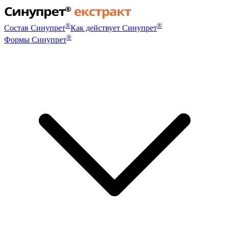
®
®
Состав Синупрет
Как действует Синупрет
®
Формы Синупрет