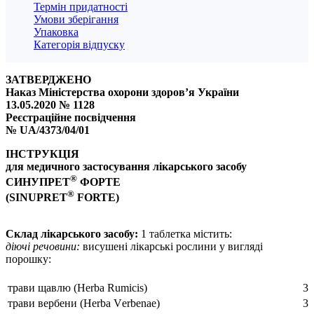
Термін придатності
Умови зберігання
Упаковка
Категорія відпуску
ЗАТВЕРДЖЕНО
Наказ Міністерства охорони здоров’я України
13.05.2020 № 1128
Реєстраційне посвідчення
№ UA/4373/04/01
ІНСТРУКЦІЯ
для медичного застосування лікарського засобу
®
СИНУПРЕТ
ФОРТЕ
®
(SINUPRET
FORTE)
Склад лікарського засобу:
1 таблетка містить:
діючі речовини:
висушені лікарські рослини у вигляді
порошку:
трави щавлю (Неrba Rumісіs)
36
трави вербени (Неrbа Vеrbеnае)
36