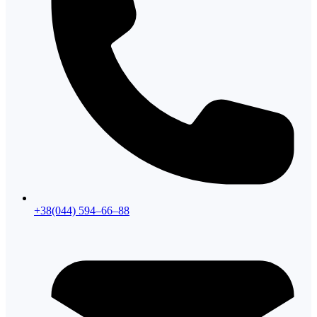
+38(044) 594–66–88