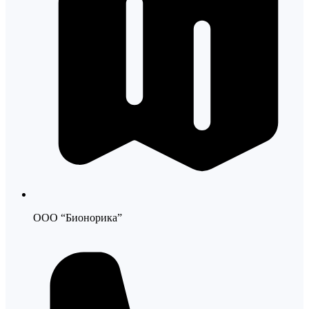
ООО “Бионорика”