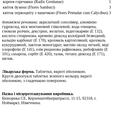
кореня горечавки (Rаdіх Gеntіаnае)
12
квіток бузини (Flоrеs Sаmbuсі)
36
квіток первоцвіту з чашечкою (Flоrеs Рrіmulае сum Саlyсіbus)
36
допоміжні речовини:
акрилатний сополімер, алюмінію
гідроксид, віск монтановий гліколевий, вода очищена,
глюкози розчин, декстрин, желатин, індигокармін (E 132),
кислота стеаринова, кремнію діоксид колоїдний безводний,
кальцію карбонат (Е 170), крохмаль картопляний, крохмаль
кукурудзяний, лактози моногідрат, магнію оксид легкий, міді
хлорофiлін (Е 141), олія рицинова рафінована, рибофлавін (Е
101), сахароза, сорбіт (Е 420), тальк, титану діоксид (Е 171),
шелак.
Лікарська форма.
Таблетки, вкриті оболонкою.
Круглі двоопуклі таблетки зеленого кольору, вкриті
оболонкою, з гладенькою поверхнею.
Назва і місцерозташування виробника.
Біонорика СЕ, Керхенштейнерштрассе, 11-15, 92318, г.
Ноймаркт, Німеччина.