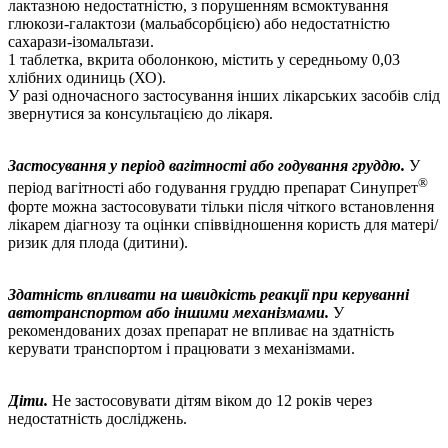
лактазною недостатністю, з порушенням всмоктування
глюкози-галактози (мальабсорбцією) або недостатністю
сахарази-ізомальтази.
1 таблетка, вкрита оболонкою, містить у середньому 0,03
хлібних одиниць (ХО).
У разі одночасного застосування інших лікарських засобів слід
звернутися за консультацією до лікаря.
Застосування у період вагітності або годування груддю.
У
®
період вагітності або годування груддю препарат Синупрет
форте можна застосовувати тільки після чіткого встановлення
лікарем діагнозу та оцінки співвідношення користь для матері/
ризик для плода (дитини).
Здатність впливати на швидкість реакції при керуванні
автотранспортом або іншими механізмами.
У
рекомендованих дозах препарат не впливає на здатність
керувати транспортом і працювати з механізмами.
Діти.
Не застосовувати дітям віком до 12 років через
недостатність досліджень.