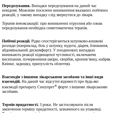
Передозування.
Випадки передозування на даний час
невідомі. Можливе посилене виникнення вказаних побічних
реакцій, у такому випадку слід звернутися до лікаря.
Терапія інтоксикацій:
при виникненні отруєння або ознак
передозування необхідна симптоматична терапія.
Побічні реакції.
Рідко спостерігаються шлунково-кишкові
розлади (наприклад, біль у шлунку, нудота, діарея, блювання,
абдомінальний дискомфорт). У поодиноких випадках
виникають реакції підвищеної чутливості, включаючи
висипання, почервоніння шкіри, свербіж, кропив’янку, набряк
Квінке, задишку, припухлість обличчя).
Взаємодія з іншими лікарськими засобами та інші види
взаємодій.
На даний час відсутні відомості про будь-які
®
взаємодії препарату Синупрет
форте з іншими лікарськими
засобами.
Термін придатності.
3 роки. Не застосовувати після
закінчення терміну придатності, зазначеного на упаковці.