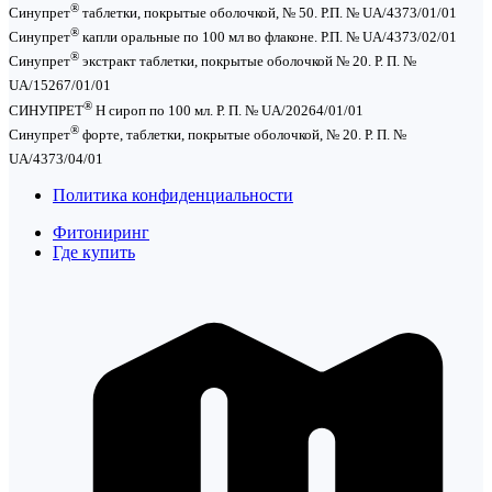
®
Синупрет
таблетки, покрытые оболочкой, № 50. Р.П. № UA/4373/01/01
®
Синупрет
капли оральные по 100 мл во флаконе. Р.П. № UA/4373/02/01
®
Синупрет
экстракт таблетки, покрытые оболочкой № 20. Р. П. №
UA/15267/01/01
®
СИНУПРЕТ
Н сироп по 100 мл. Р. П. № UA/20264/01/01
®
Синупрет
форте, таблетки, покрытые оболочкой, № 20. Р. П. №
UA/4373/04/01
Политика конфиденциальности
Фитониринг
Где купить