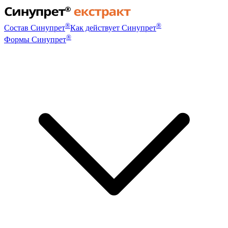
®
®
Состав Синупрет
Как действует Синупрет
®
Формы Синупрет