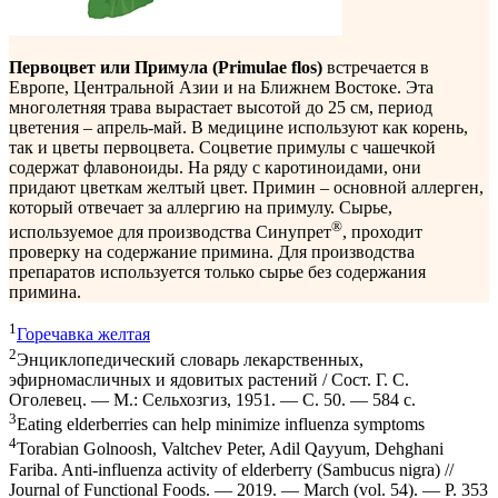
Первоцвет или Примула (Primulae flos)
встречается в
Европе, Центральной Азии и на Ближнем Востоке. Эта
многолетняя трава вырастает высотой до 25 см, период
цветения – апрель-май. В медицине используют как корень,
так и цветы первоцвета. Соцветие примулы с чашечкой
содержат флавоноиды. На ряду с каротиноидами, они
придают цветкам желтый цвет. Примин – основной аллерген,
который отвечает за аллергию на примулу. Сырье,
®
используемое для производства Синупрет
, проходит
проверку на содержание примина. Для производства
препаратов используется только сырье без содержания
примина.
1
Горечавка желтая
2
Энциклопедический словарь лекарственных,
эфирномасличных и ядовитых растений / Сост. Г. С.
Оголевец. — М.: Сельхозгиз, 1951. — С. 50. — 584 с.
3
Eating elderberries can help minimize influenza symptoms
4
Torabian Golnoosh, Valtchev Peter, Adil Qayyum, Dehghani
Fariba. Anti-influenza activity of elderberry (Sambucus nigra) //
Journal of Functional Foods. — 2019. — March (vol. 54). — P. 353