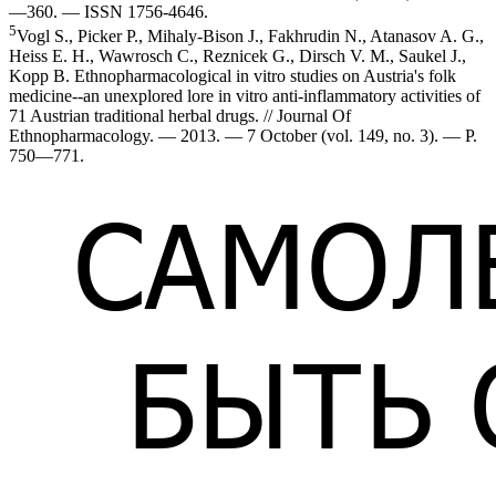
—360. — ISSN 1756-4646.
5
Vogl S., Picker P., Mihaly-Bison J., Fakhrudin N., Atanasov A. G.,
Heiss E. H., Wawrosch C., Reznicek G., Dirsch V. M., Saukel J.,
Kopp B. Ethnopharmacological in vitro studies on Austria's folk
medicine--an unexplored lore in vitro anti-inflammatory activities of
71 Austrian traditional herbal drugs. // Journal Of
Ethnopharmacology. — 2013. — 7 October (vol. 149, no. 3). — P.
750—771.