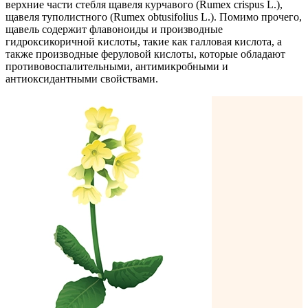
верхние части стебля щавеля курчавого (Rumex crispus L.),
щавеля туполистного (Rumex obtusifolius L.). Помимо прочего,
щавель содержит флавоноиды и производные
гидроксикоричной кислоты, такие как галловая кислота, а
также производные феруловой кислоты, которые обладают
противовоспалительными, антимикробными и
антиоксидантными свойствами.