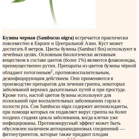
Бузина черная (Sambucus nigra)
встречается практически
повсеместно в Европе и Центральной Азии. Куст может
достигать 8 метров. Цветы бузины (Sambuci flos) используют в
лечебных целях. Основным биологически активным
веществом в составе цветов (более 1%) являются флавоноиды,
преимущественно рутин. Препараты из цветов бузины чёрной
2
обладают потогонным
, противовоспалительным,
дезинфицирующим действием. Они применяются в
производстве препаратов для лечения гриппа, некоторых
заболеваний верхних дыхательных путей и при простуде.
Кроме того, настой цветов бузины используют для
полосканий при воспалительных заболеваниях горла и
полости рта. Сок Sambucus nigra содержит антиоксиданты,
при помощи которых он подавляет вирус гриппа на более
поздних стадиях цикла заболевания, когда клетки уже
инфицированы. Противовирусный эффект может быть
обусловлен наличием антоцианидиновых соединений —
фитонутриентов, которые также придают плодам