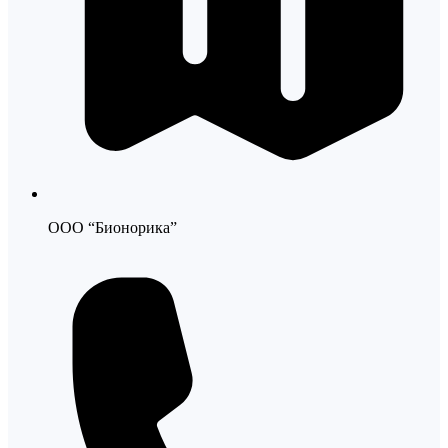
ООО “Бионорика”