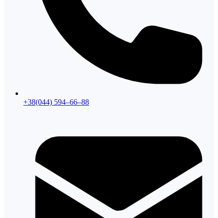
+38(044) 594–66–88