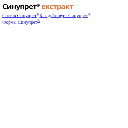
®
®
Состав Синупрет
Как действует Синупрет
®
Формы Синупрет