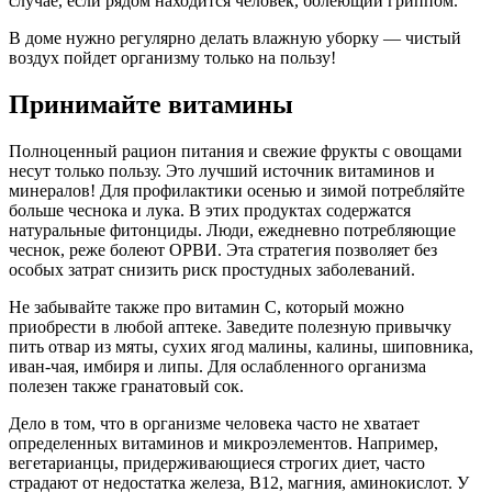
случае, если рядом находится человек, болеющий гриппом.
В доме нужно регулярно делать влажную уборку — чистый
воздух пойдет организму только на пользу!
Принимайте витамины
Полноценный рацион питания и свежие фрукты с овощами
несут только пользу. Это лучший источник витаминов и
минералов! Для профилактики осенью и зимой потребляйте
больше чеснока и лука. В этих продуктах содержатся
натуральные фитонциды. Люди, ежедневно потребляющие
чеснок, реже болеют ОРВИ. Эта стратегия позволяет без
особых затрат снизить риск простудных заболеваний.
Не забывайте также про витамин С, который можно
приобрести в любой аптеке. Заведите полезную привычку
пить отвар из мяты, сухих ягод малины, калины, шиповника,
иван-чая, имбиря и липы. Для ослабленного организма
полезен также гранатовый сок.
Дело в том, что в организме человека часто не хватает
определенных витаминов и микроэлементов. Например,
вегетарианцы, придерживающиеся строгих диет, часто
страдают от недостатка железа, В12, магния, аминокислот. У