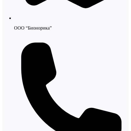
ООО “Бионорика”