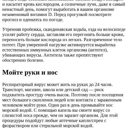
и насытит кровь кислородом, а солнечные лучи, даже в самый
ненастный день, помогут выработать в вашем организме
незаменимый витамин D. Перед прогулкой посмотрите
прогноз и оденьтесь по погоде.
Утренняя пробежка, скандинавская ходьба, езда на велосипеде
усилят работу сердца, заставляя его перегонять больше крови,
переносить больше кислорода из легких. Разгоряченное тело
потеет. При умеренной нагрузке активируется выработка
естественных иммунных клеток организма (антител),
убивающих вирусы. Антитела также препятствуют
обострению болезни.
Мойте руки и нос
Респираторный вирус может жить на руках до 24 часов.
Транспорт, магазин, школа или детский сад — риск
подхватить простуду очень высок. Поэтому после посещения
мест большого скопления людей или контакта с зараженным
человеком мойте руки. Один раз в день промывайте нос
морской водой. С помощью капель вы смоете вирус со
слизистой носа прежде, чем он заразит организм. Для этой
процедуры подойдут любые аптечные капли/спреи с
физраствором или стерильной морской водой.