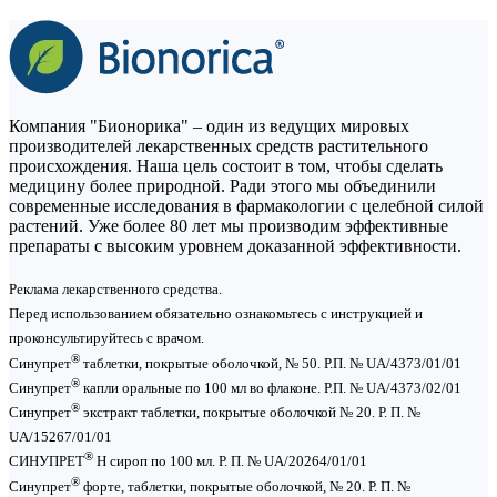
Компания "Бионорика" – один из ведущих мировых
производителей лекарственных средств растительного
происхождения. Наша цель состоит в том, чтобы сделать
медицину более природной. Ради этого мы объединили
современные исследования в фармакологии с целебной силой
растений. Уже более 80 лет мы производим эффективные
препараты с высоким уровнем доказанной эффективности.
Реклама лекарственного средства.
Перед использованием обязательно ознакомьтесь с инструкцией и
проконсультируйтесь с врачом.
®
Синупрет
таблетки, покрытые оболочкой, № 50. Р.П. № UA/4373/01/01
®
Синупрет
капли оральные по 100 мл во флаконе. Р.П. № UA/4373/02/01
®
Синупрет
экстракт таблетки, покрытые оболочкой № 20. Р. П. №
UA/15267/01/01
®
СИНУПРЕТ
Н сироп по 100 мл. Р. П. № UA/20264/01/01
®
Синупрет
форте, таблетки, покрытые оболочкой, № 20. Р. П. №