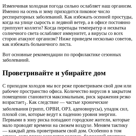
Изменчивая холодная погода сильно ослабляет наш организм.
Именно на осень и зиму приходится пиковое число
респираторных заболеваний. Как избежать осенней простуды,
когда на улице сырость и ледяной ветер, а в офисе постоянно
гриппуют коллеги? Когда перепады температур и нехватка
солнечного света ослабляют иммунитет, а вирусы со всех
сторон атакуют организм? Ниже приведем несколько советов,
как избежать больничного листа.
Вот основные рекомендации по профилактике сезонных
заболеваний.
Проветривайте и убирайте дом
С приходом холодов мы все реже проветриваем свой дом или
рабочее пространство офиса. Количество вирусов в закрытом
помещении становится максимальным, риск заражения резко
возрастает
. Как следствие — частые хронические
1
заболевания (грипп, ОРВИ, ОРЗ, аденовирусы), упадок сил,
плохой сон, которые ведут к падению уровня энергии.
Первыми в зону риска попадают городские жители, которые
мало проводят времени на свежем воздухе. Меняем тактику
— каждый день проветриваем свой дом. Особенно в том