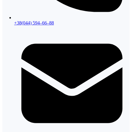
+38(044) 594–66–88