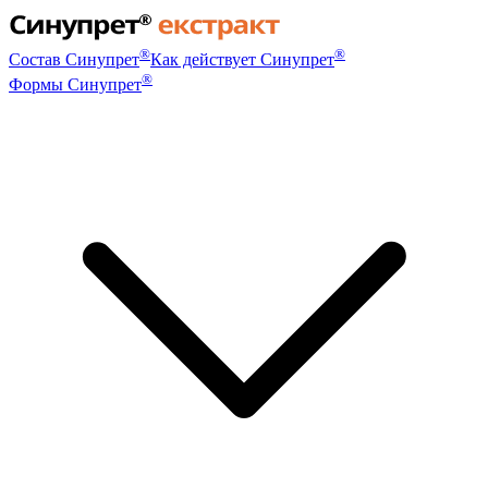
®
®
Состав Синупрет
Как действует Синупрет
®
Формы Синупрет