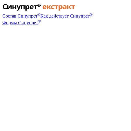
®
®
Состав Синупрет
Как действует Синупрет
®
Формы Синупрет