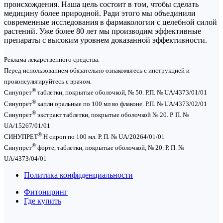
происхождения. Наша цель состоит в том, чтобы сделать
медицину более природной. Ради этого мы объединили
современные исследования в фармакологии с целебной силой
растений. Уже более 80 лет мы производим эффективные
препараты с высоким уровнем доказанной эффективности.
Реклама лекарственного средства.
Перед использованием обязательно ознакомьтесь с инструкцией и
проконсультируйтесь с врачом.
®
Синупрет
таблетки, покрытые оболочкой, № 50. Р.П. № UA/4373/01/01
®
Синупрет
капли оральные по 100 мл во флаконе. Р.П. № UA/4373/02/01
®
Синупрет
экстракт таблетки, покрытые оболочкой № 20. Р. П. №
UA/15267/01/01
®
СИНУПРЕТ
Н сироп по 100 мл. Р. П. № UA/20264/01/01
®
Синупрет
форте, таблетки, покрытые оболочкой, № 20. Р. П. №
UA/4373/04/01
Политика конфиденциальности
Фитониринг
Где купить