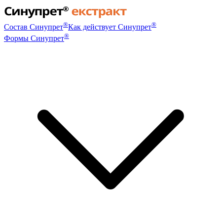
®
®
Состав Синупрет
Как действует Синупрет
®
Формы Синупрет