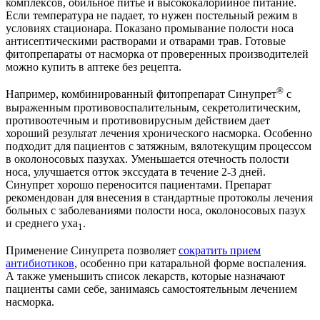
комплексов, обильное питье и высококалорийное питание.
Если температура не падает, то нужен постельный режим в
условиях стационара. Показано промывание полости носа
антисептическими растворами и отварами трав. Готовые
фитопрепараты от насморка от проверенных производителей
можно купить в аптеке без рецепта.
®
Например, комбинированный фитопрепарат Синупрет
с
выраженным противовоспалительным, секретолитическим,
противоотечным и противовирусным действием дает
хороший результат лечения хронического насморка. Особенно
подходит для пациентов с затяжным, вялотекущим процессом
в околоносовых пазухах. Уменьшается отечность полости
носа, улучшается отток экссудата в течение 2-3 дней.
Синупрет хорошо переносится пациентами. Препарат
рекомендован для внесения в стандартные протоколы лечения
больных с заболеваниями полости носа, околоносовых пазух
и среднего уха
.
1
Применение Синупрета позволяет
сократить прием
антибиотиков
, особенно при катаральной форме воспаления.
А также уменьшить список лекарств, которые назначают
пациенты сами себе, занимаясь самостоятельным лечением
насморка.