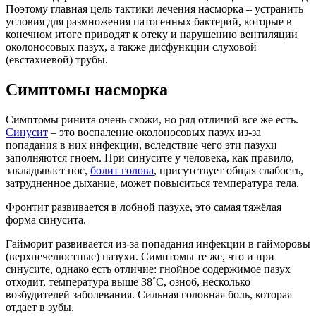
Поэтому главная цель тактики лечения насморка – устранить
условия для размножения патогенных бактерий, которые в
конечном итоге приводят к отеку и нарушению вентиляции
околоносовых пазух, а также дисфункции слуховой
(евстахиевой) трубы.
Симптомы насморка
Симптомы ринита очень схожи, но ряд отличий все же есть.
Синусит
– это воспаление околоносовых пазух из-за
попадания в них инфекции, вследствие чего эти пазухи
заполняются гноем. При синусите у человека, как правило,
закладывает нос,
болит голова
, присутствует общая слабость,
затрудненное дыхание, может повыситься температура тела.
Фронтит развивается в лобной пазухе, это самая тяжёлая
форма синусита.
Гайморит развивается из-за попадания инфекции в гайморовы
(верхнечелюстные) пазухи. Симптомы те же, что и при
синусите, однако есть отличие: гнойное содержимое пазух
отходит, температура выше 38˚С, озноб, несколько
возбудителей заболевания. Сильная головная боль, которая
отдает в зубы.