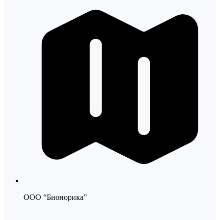
ООО “Бионорика”