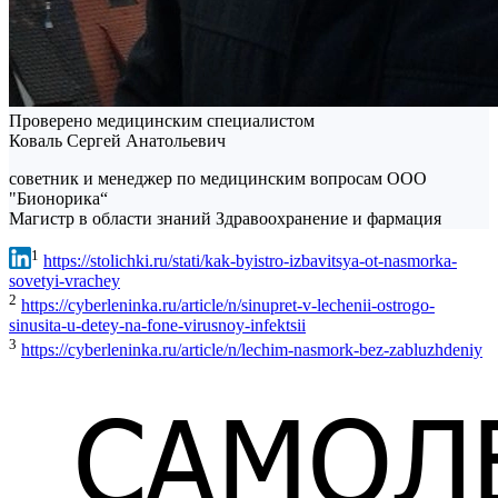
Проверено медицинским специалистом
Коваль Сергей Анатольевич
советник и менеджер по медицинским вопросам ООО
"Бионорика“
Магистр в области знаний Здравоохранение и фармация
1
https://stolichki.ru/stati/kak-byistro-izbavitsya-ot-nasmorka-
sovetyi-vrachey
2
https://cyberleninka.ru/article/n/sinupret-v-lechenii-ostrogo-
sinusita-u-detey-na-fone-virusnoy-infektsii
3
https://cyberleninka.ru/article/n/lechim-nasmork-bez-zabluzhdeniy