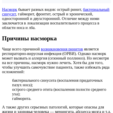
Насморк
бывает разных видов: острый ринит,
бактериальный
синусит
, гайморит, фронтит, острый и хронический,
односторонний и двухсторонний. Отличие между ними
заключается в локализации воспалительного процесса в
области носа и лба.
Причины насморка
Чаще всего причиной
возникновения ринитов
является
респираторно-вирусная инфекция (ОРВИ). Однако насморк
может вызвать и аллергия (сезонный поллиноз). Но несмотря
на все причины, насморк нужно лечить. Хотя бы для того,
чтобы улучшить самочувствие пациента, также избежать ряда
осложнений:
бактериального синусита (воспаления придаточных
пазух носа);
острого среднего отита (воспаления полости среднего
уха);
гайморита.
А также других серьезных патологий, которые опасны для
жизни и здоровья человека — менингита, абсцесса мозга и т.д.