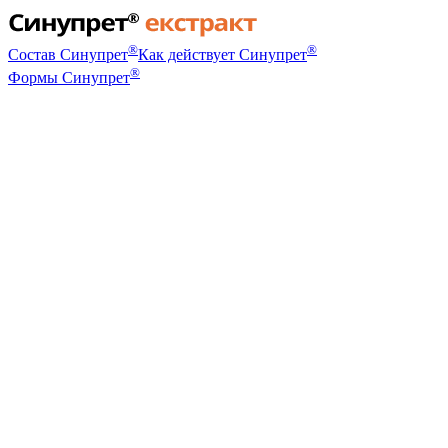
®
®
Состав Синупрет
Как действует Синупрет
®
Формы Синупрет