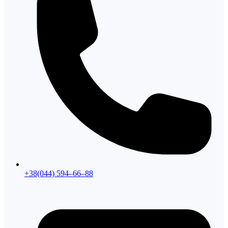
+38(044) 594–66–88