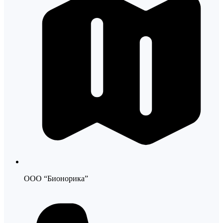
ООО “Бионорика”