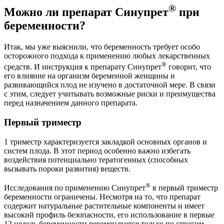
®
Можно ли препарат Синупрет
при
беременности?
Итак, мы уже выяснили, что беременность требует особо
осторожного подхода к применению любых лекарственных
®
средств. И инструкция к препарату Синупрет
говорит, что
его влияние на организм беременной женщины и
развивающийся плод не изучено в достаточной мере. В связи
с этим, следует учитывать возможные риски и преимущества
перед назначением данного препарата.
Первый триместр
1 триместр характеризуется закладкой основных органов и
систем плода. В этот период особенно важно избегать
воздействия потенциально тератогенных (способных
вызывать пороки развития) веществ.
®
Исследования по применению Синупрет
в первый триместр
беременности ограничены. Несмотря на то, что препарат
содержит натуральные растительные компоненты и имеет
высокий профиль безопасности, его использование в первые
12 недель беременности рекомендуется только по строгим