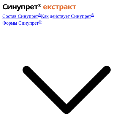
®
®
Состав Синупрет
Как действует Синупрет
®
Формы Синупрет