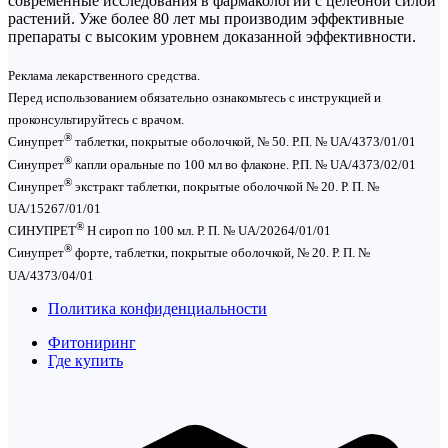
современные исследования в фармакологии с целебной силой
растений. Уже более 80 лет мы производим эффективные
препараты с высоким уровнем доказанной эффективности.
Реклама лекарственного средства.
Перед использованием обязательно ознакомьтесь с инструкцией и
проконсультируйтесь с врачом.
®
Синупрет
таблетки, покрытые оболочкой, № 50. Р.П. № UA/4373/01/01
®
Синупрет
капли оральные по 100 мл во флаконе. Р.П. № UA/4373/02/01
®
Синупрет
экстракт таблетки, покрытые оболочкой № 20. Р. П. №
UA/15267/01/01
®
СИНУПРЕТ
Н сироп по 100 мл. Р. П. № UA/20264/01/01
®
Синупрет
форте, таблетки, покрытые оболочкой, № 20. Р. П. №
UA/4373/04/01
Политика конфиденциальности
Фитониринг
Где купить