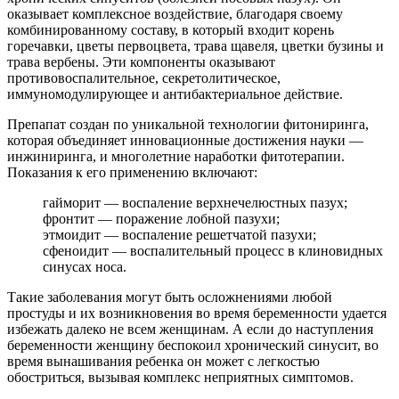
оказывает комплексное воздействие, благодаря своему
комбинированному составу, в который входит корень
горечавки, цветы первоцвета, трава щавеля, цветки бузины и
трава вербены. Эти компоненты оказывают
противовоспалительное, секретолитическое,
иммуномодулирующее и антибактериальное действие.
Препапат создан по уникальной технологии фитониринга,
которая объединяет инновационные достижения науки —
инжиниринга, и многолетние наработки фитотерапии.
Показания к его применению включают:
гайморит — воспаление верхнечелюстных пазух;
фронтит — поражение лобной пазухи;
этмоидит — воспаление решетчатой пазухи;
сфеноидит — воспалительный процесс в клиновидных
синусах носа.
Такие заболевания могут быть осложнениями любой
простуды и их возникновения во время беременности удается
избежать далеко не всем женщинам. А если до наступления
беременности женщину беспокоил хронический синусит, во
время вынашивания ребенка он может с легкостью
обостриться, вызывая комплекс неприятных симптомов.