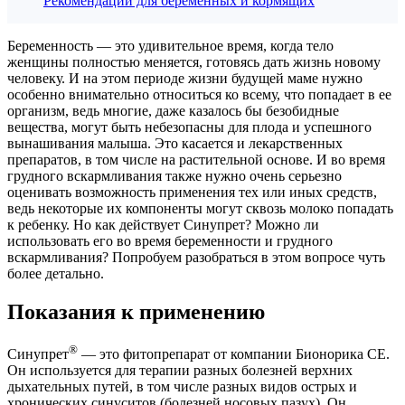
Рекомендации для беременных и кормящих
Беременность — это удивительное время, когда тело
женщины полностью меняется, готовясь дать жизнь новому
человеку. И на этом периоде жизни будущей маме нужно
особенно внимательно относиться ко всему, что попадает в ее
организм, ведь многие, даже казалось бы безобидные
вещества, могут быть небезопасны для плода и успешного
вынашивания малыша. Это касается и лекарственных
препаратов, в том числе на растительной основе. И во время
грудного вскармливания также нужно очень серьезно
оценивать возможность применения тех или иных средств,
ведь некоторые их компоненты могут сквозь молоко попадать
к ребенку. Но как действует Синупрет? Можно ли
использовать его во время беременности и грудного
вскармливания? Попробуем разобраться в этом вопросе чуть
более детально.
Показания к применению
®
Синупрет
— это фитопрепарат от компании Бионорика СЕ.
Он используется для терапии разных болезней верхних
дыхательных путей, в том числе разных видов острых и
хронических синуситов (болезней носовых пазух). Он